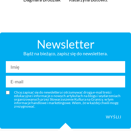
Newsletter
Bądź na bieżąco, zapisz się do newslettera.
Chcę zapisać się do newslettera i otrzymywać drogą e-mail treści
edukacyjne i informacje o nowych artykułach na blogu i wydarzeniach
organizowanych przez Stowarzyszenie Kultura na Granicy, w tym
informacje handlowe i marketingowe. Wiem, że w każdej chwili mogę
zrezygnować.
WYŚLIJ