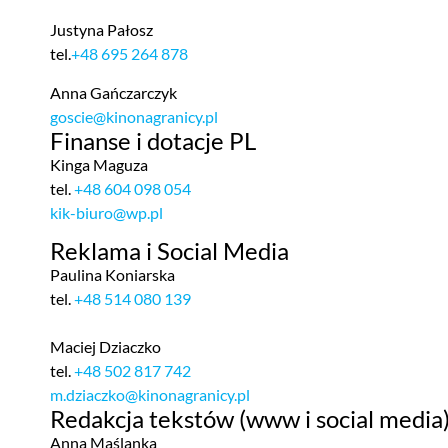
Justyna Pałosz
tel.
+48 695 264 878
Anna Gańczarczyk
goscie@kinonagranicy.pl
Finanse i dotacje PL
Kinga Maguza
tel.
+48 604 098 054
kik-biuro@wp.pl
Reklama i Social Media
Paulina Koniarska
tel.
+48 514 080 139
Maciej Dziaczko
tel.
+48 502 817 742
m.dziaczko@kinonagranicy.pl
Redakcja tekstów (www i social media
Anna Maślanka