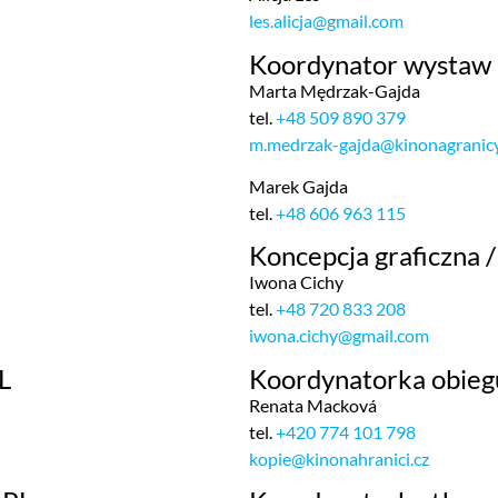
les.alicja@gmail.com
Koordynator wystaw
Marta Mędrzak-Gajda
tel.
+48 509 890 379
m.medrzak-gajda@kinonagranicy
Marek Gajda
tel.
+48 606 963 115
Koncepcja graficzna 
Iwona Cichy
tel.
+48 720 833 208
iwona.cichy@gmail.com
L
Koordynatorka obieg
Renata Macková
tel.
+420 774 101 798
kopie@kinonahranici.cz