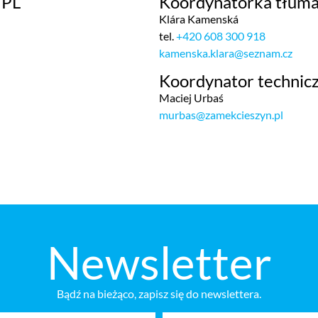
 PL
Koordynatorka tłuma
Klára Kamenská
tel.
+420 608 300 918
kamenska.klara@seznam.cz
Koordynator technicz
Maciej Urbaś
murbas@zamekcieszyn.pl
Newsletter
Bądź na bieżąco, zapisz się do newslettera.