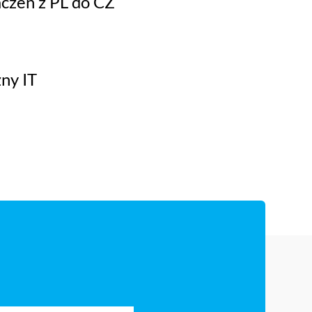
czeń z PL do CZ
ny IT