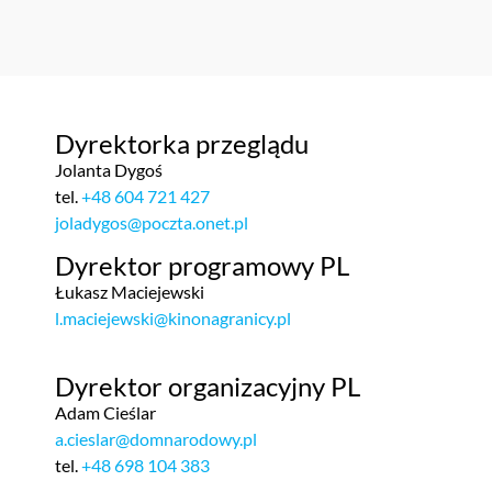
Dyrektorka przeglądu
Jolanta Dygoś
tel.
+48 604 721 427
joladygos@poczta.onet.pl
Dyrektor programowy PL
Łukasz Maciejewski
l.maciejewski@kinonagranicy.pl
Dyrektor organizacyjny PL
Adam Cieślar
a.cieslar@domnarodowy.pl
tel.
+48 698 104 383