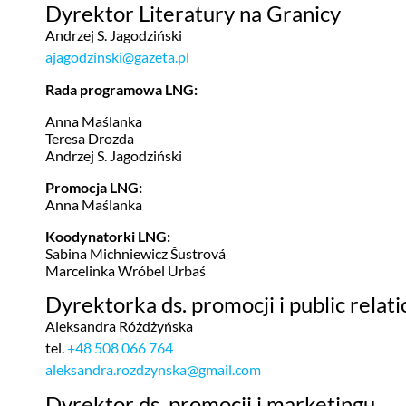
Dyrektor Literatury na Granicy
Andrzej S. Jagodziński
ajagodzinski@gazeta.pl
Rada programowa LNG:
Anna Maślanka
Teresa Drozda
Andrzej S. Jagodziński
Promocja LNG:
Anna Maślanka
Koodynatorki LNG:
Sabina Michniewicz Šustrová
Marcelinka Wróbel Urbaś
Dyrektorka ds. promocji i public relati
Aleksandra Różdżyńska
tel.
+48 508 066 764
aleksandra.rozdzynska@gmail.com
Dyrektor ds. promocji i marketingu