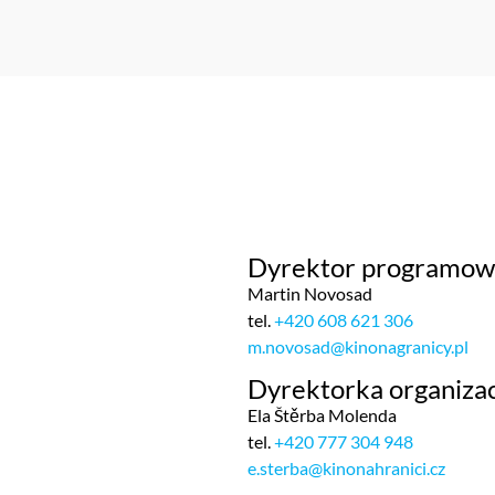
Dyrektor programow
Martin Novosad
tel.
+420 608 621 306
m.novosad@kinonagranicy.pl
Dyrektorka organiza
Ela Štěrba Molenda
tel.
+420 777 304 948
e.sterba@kinonahranici.cz