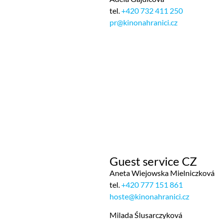
tel.
+420 732 411 250
pr@kinonahranici.cz
Guest service CZ
Aneta Wiejowska Mielniczková
tel.
+420 777 151 861
hoste@kinonahranici.cz
Milada Ślusarczyková