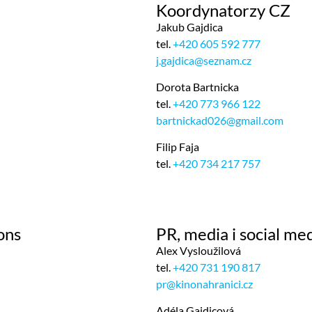
Koordynatorzy CZ
Jakub Gajdica
tel.
+420 605 592 777
j.gajdica@seznam.cz
Dorota Bartnicka
tel.
+420 773 966 122
bartnickad026@gmail.com
Filip Faja
tel.
+420 734 217 757
ons
PR, media i social me
Alex Vysloužilová
tel.
+420 731 190 817
pr@kinonahranici.cz
Adéla Gajdicová