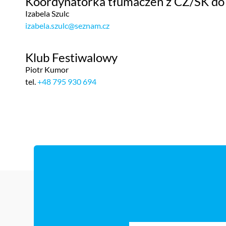
Koordynatorka tłumaczeń z CZ/SK do
Izabela Szulc
izabela.szulc@seznam.cz
Klub Festiwalowy
Piotr Kumor
tel.
+48 795 930 694