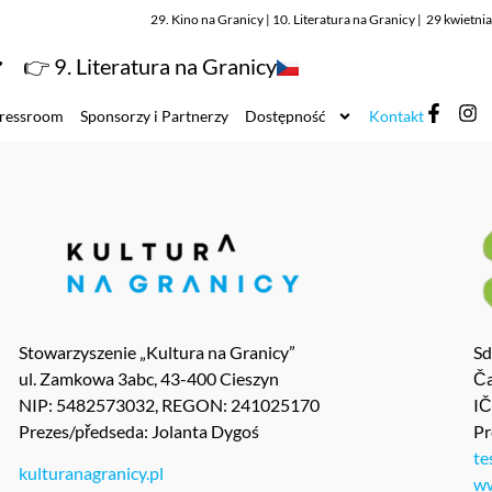
29. Kino na Granicy | 10. Literatura na Granicy | 29 kwietn
👉 9. Literatura na Granicy
ressroom
Sponsorzy i Partnerzy
Dostępność
Kontakt
Stowarzyszenie „Kultura na Granicy”
Sd
ul. Zamkowa 3abc, 43-400 Cieszyn
Ča
NIP: 5482573032, REGON: 241025170
I
Prezes/předseda: Jolanta Dygoś
Pr
te
kulturanagranicy.pl
ww