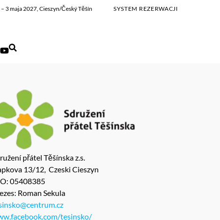
ia – 3 maja 2027, Cieszyn/Český Těšín
SYSTEM REZERWACJI
ružení přátel Těšínska z.s.
pkova 13/12, Czeski Cieszyn
ČO: 05408385
ezes: Roman Sekula
sinsko@centrum.cz
w.facebook.com/tesinsko/