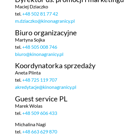
Maciej Dziaczko
tel.
+48 502 81 77 42
m.dziaczko@kinonagranicy.pl
Biuro organizacyjne
Martyna Sojka
tel.
+48 505 008 746
biuro@kinonagranicy.pl
Koordynatorka sprzedaży
Aneta Plinta
tel.
+48 725 119 707
akredytacje@kinonagranicy.pl
Guest service PL
Marek Wolas
tel.
+48 509 606 433
Michalina Nagi
tel.
+48 663 629 870