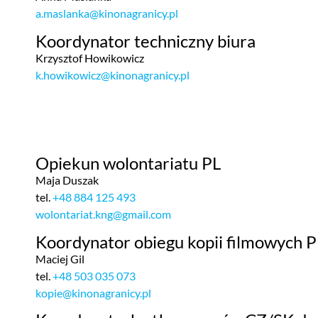
a.maslanka@kinonagranicy.pl
Koordynator techniczny biura
Krzysztof Howikowicz
k.howikowicz@kinonagranicy.pl
Opiekun wolontariatu PL
Maja Duszak
tel.
+48 884 125 493
wolontariat.kng@gmail.com
Koordynator obiegu kopii filmowych P
Maciej Gil
tel.
+48 503 035 073
kopie@kinonagranicy.pl