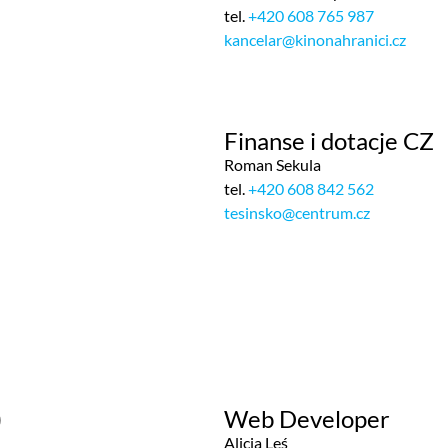
tel.
+420 608 765 987
kancelar@kinonahranici.cz
Finanse i dotacje CZ
Roman Sekula
tel.
+420 608 842 562
tesinsko@centrum.cz
)
Web Developer
Alicja Leś