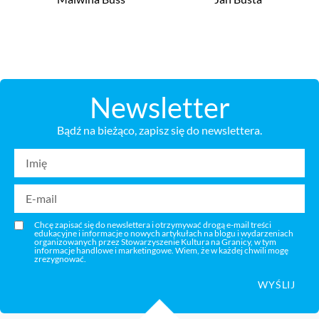
Newsletter
Bądź na bieżąco, zapisz się do newslettera.
Chcę zapisać się do newslettera i otrzymywać drogą e-mail treści
edukacyjne i informacje o nowych artykułach na blogu i wydarzeniach
organizowanych przez Stowarzyszenie Kultura na Granicy, w tym
informacje handlowe i marketingowe. Wiem, że w każdej chwili mogę
zrezygnować.
WYŚLIJ