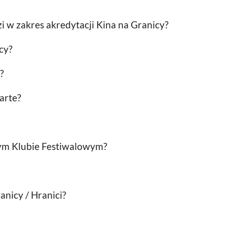
zi w zakres akredytacji Kina na Granicy?
cy?
?
warte?
cym Klubie Festiwalowym?
anicy / Hranici?