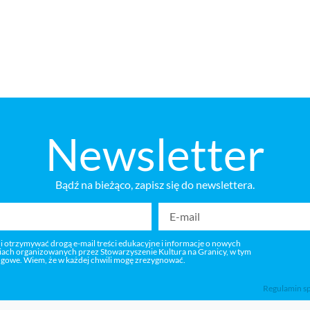
Newsletter
Bądź na bieżąco, zapisz się do newslettera.
 i otrzymywać drogą e-mail treści edukacyjne i informacje o nowych
niach organizowanych przez Stowarzyszenie Kultura na Granicy, w tym
ngowe. Wiem, że w każdej chwili mogę zrezygnować.
Regulamin s