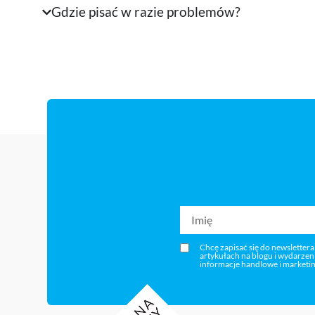
Gdzie pisać w razie problemów?
Chcę zapisać się do newslettera
artykułach na blogu i wydarze
informacje handlowe i marketi