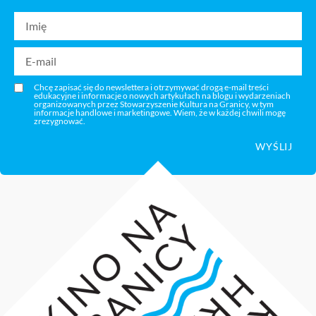
Chcę zapisać się do newslettera i otrzymywać drogą e-mail treści
edukacyjne i informacje o nowych artykułach na blogu i wydarzeniach
organizowanych przez Stowarzyszenie Kultura na Granicy, w tym
informacje handlowe i marketingowe. Wiem, że w każdej chwili mogę
zrezygnować.
WYŚLIJ