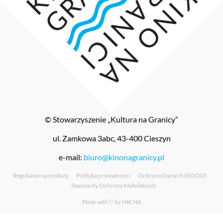
© Stowarzyszenie „Kultura na Granicy”
ul. Zamkowa 3abc, 43-400 Cieszyn
e-mail:
biuro@kinonagranicy.pl
Regulamin sprzedaży
Polityka prywatności
Ochrona Danych (RODO)
Standardy Ochrony Małoletnich
Made with 🤍 by
HACHA