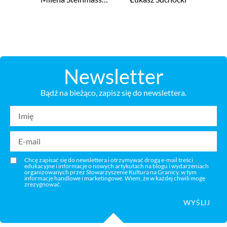
Newsletter
Bądź na bieżąco, zapisz się do newslettera.
Chcę zapisać się do newslettera i otrzymywać drogą e-mail treści
edukacyjne i informacje o nowych artykułach na blogu i wydarzeniach
organizowanych przez Stowarzyszenie Kultura na Granicy, w tym
informacje handlowe i marketingowe. Wiem, że w każdej chwili mogę
zrezygnować.
WYŚLIJ