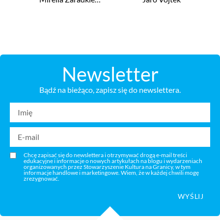
Newsletter
Bądź na bieżąco, zapisz się do newslettera.
Chcę zapisać się do newslettera i otrzymywać drogą e-mail treści
edukacyjne i informacje o nowych artykułach na blogu i wydarzeniach
organizowanych przez Stowarzyszenie Kultura na Granicy, w tym
informacje handlowe i marketingowe. Wiem, że w każdej chwili mogę
zrezygnować.
WYŚLIJ