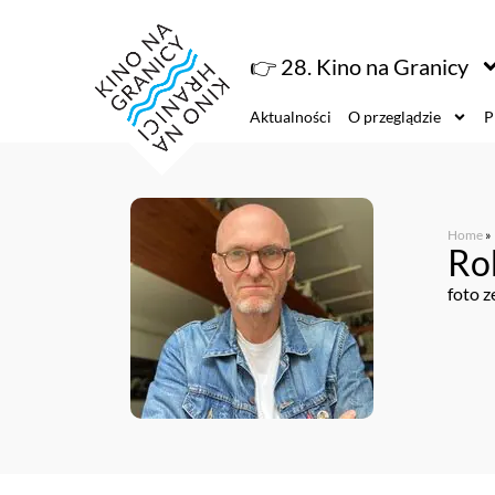
👉 28. Kino na Granicy
Aktualności
O przeglądzie
P
Home
»
Ro
foto z