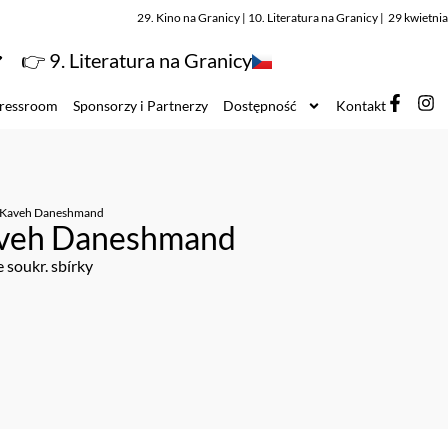
29. Kino na Granicy | 10. Literatura na Granicy | 29 kwietn
👉 9. Literatura na Granicy
ressroom
Sponsorzy i Partnerzy
Dostępność
Kontakt
Kaveh Daneshmand
veh Daneshmand
e soukr. sbírky