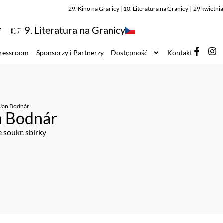
29. Kino na Granicy | 10. Literatura na Granicy | 29 kwietn
👉 9. Literatura na Granicy
ressroom
Sponsorzy i Partnerzy
Dostępność
Kontakt
Jan Bodnár
n Bodnár
e soukr. sbírky