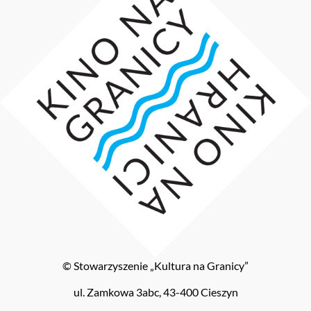
© Stowarzyszenie „Kultura na Granicy”
ul. Zamkowa 3abc, 43-400 Cieszyn