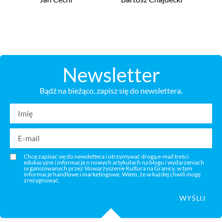
Newsletter
Bądź na bieżąco, zapisz się do newslettera.
Chcę zapisać się do newslettera i otrzymywać drogą e-mail treści
edukacyjne i informacje o nowych artykułach na blogu i wydarzeniach
organizowanych przez Stowarzyszenie Kultura na Granicy, w tym
informacje handlowe i marketingowe. Wiem, że w każdej chwili mogę
zrezygnować.
WYŚLIJ