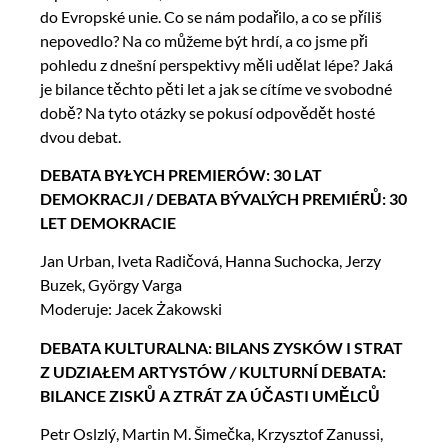
do Evropské unie. Co se nám podařilo, a co se příliš
nepovedlo? Na co můžeme být hrdí, a co jsme při
pohledu z dnešní perspektivy měli udělat lépe? Jaká
je bilance těchto pěti let a jak se cítíme ve svobodné
době? Na tyto otázky se pokusí odpovědět hosté
dvou debat.
DEBATA BYŁYCH PREMIERÓW: 30 LAT
DEMOKRACJI / DEBATA BÝVALÝCH PREMIÉRŮ: 30
LET DEMOKRACIE
Jan Urban, Iveta Radičová, Hanna Suchocka, Jerzy
Buzek, György Varga
Moderuje: Jacek Żakowski
DEBATA KULTURALNA: BILANS ZYSKÓW I STRAT
Z UDZIAŁEM ARTYSTÓW
/
KULTURNÍ DEBATA:
BILANCE ZISKŮ A ZTRÁT ZA ÚČASTI UMĚLCŮ
Petr Oslzlý, Martin M. Šimečka, Krzysztof Zanussi,