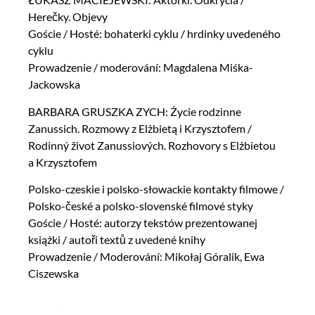
Herečky. Objevy
Goście / Hosté: bohaterki cyklu / hrdinky uvedeného
cyklu
Prowadzenie / moderování: Magdalena Miśka-
Jackowska
BARBARA GRUSZKA ZYCH: Życie rodzinne
Zanussich. Rozmowy z Elżbietą i Krzysztofem /
Rodinný život Zanussiových. Rozhovory s Elżbietou
a Krzysztofem
Polsko-czeskie i polsko-słowackie kontakty filmowe /
Polsko-české a polsko-slovenské filmové styky
Goście / Hosté: autorzy tekstów prezentowanej
książki / autoři textů z uvedené knihy
Prowadzenie / Moderování: Mikołaj Góralik, Ewa
Ciszewska