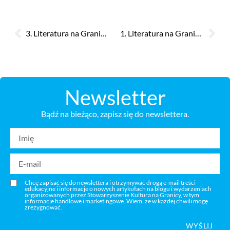
3. Literatura na Granicy / hranici 2020 ONLINE
1. Literatura na Granicy / hranici 2018
Newsletter
Bądź na bieżąco, zapisz się do newslettera.
Chcę zapisać się do newslettera i otrzymywać drogą e-mail treści
edukacyjne i informacje o nowych artykułach na blogu i wydarzeniach
organizowanych przez Stowarzyszenie Kultura na Granicy, w tym
informacje handlowe i marketingowe. Wiem, że w każdej chwili mogę
zrezygnować.
WYŚLIJ