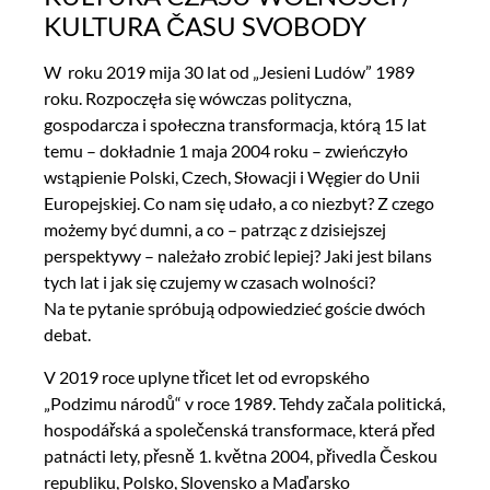
KULTURA ČASU SVOBODY
W roku 2019 mija 30 lat od „Jesieni Ludów” 1989
roku. Rozpoczęła się wówczas polityczna,
gospodarcza i społeczna transformacja, którą 15 lat
temu – dokładnie 1 maja 2004 roku – zwieńczyło
wstąpienie Polski, Czech, Słowacji i Węgier do Unii
Europejskiej. Co nam się udało, a co niezbyt? Z czego
możemy być dumni, a co – patrząc z dzisiejszej
perspektywy – należało zrobić lepiej? Jaki jest bilans
tych lat i jak się czujemy w czasach wolności?
Na te pytanie spróbują odpowiedzieć goście dwóch
debat.
V 2019 roce uplyne třicet let od evropského
„Podzimu národů“ v roce 1989. Tehdy začala politická,
hospodářská a společenská transformace, která před
patnácti lety, přesně 1. května 2004, přivedla Českou
republiku, Polsko, Slovensko a Maďarsko