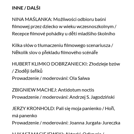
INNE / DALŠI
NINA MAŚLANKA: Możliwości odbioru baśni
filmowej przez dziecko w wieku wczesnoszkolnym /
Recepce filmové pohádky u dětí mladšího školního
Kilka słów o tłumaczeniu filmowego scenariusza /
Několik slov o překladu filmového scénáře
HUBERT KLIMKO DOBRZANIECKI: Złodzieje bzów
/ Zloději šeříků
Prowadzenie / moderování: Ola Salwa
ZBIGNIEW MACHEJ: Antidotum noctis
Prowadzenie / moderování: Andrzej S. Jagodziński
JERZY KRONHOLD: Pali się moja panienko / Hoří,
má panenko
Prowadzenie / moderování: Joanna Jurgała-Jureczka
ŁUKASZ MACIEJEWSKI: Aktorki. Odkrycia /