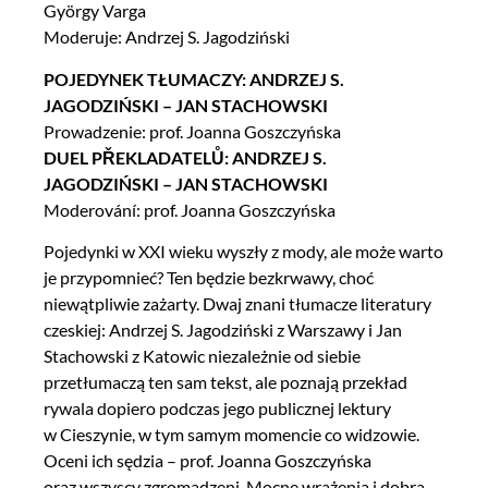
György Varga
Moderuje: Andrzej S. Jagodziński
POJEDYNEK TŁUMACZY: ANDRZEJ S.
JAGODZIŃSKI – JAN STACHOWSKI
Prowadzenie: prof. Joanna Goszczyńska
DUEL PŘEKLADATELŮ: ANDRZEJ S.
JAGODZIŃSKI – JAN STACHOWSKI
Moderování: prof. Joanna Goszczyńska
Pojedynki w XXI wieku wyszły z mody, ale może warto
je przypomnieć? Ten będzie bezkrwawy, choć
niewątpliwie zażarty. Dwaj znani tłumacze literatury
czeskiej: Andrzej S. Jagodziński z Warszawy i Jan
Stachowski z Katowic niezależnie od siebie
przetłumaczą ten sam tekst, ale poznają przekład
rywala dopiero podczas jego publicznej lektury
w Cieszynie, w tym samym momencie co widzowie.
Oceni ich sędzia – prof. Joanna Goszczyńska
oraz wszyscy zgromadzeni. Mocne wrażenia i dobra