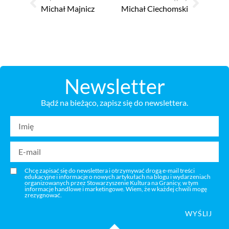
Michał Majnicz
Michał Ciechomski
Newsletter
Bądź na bieżąco, zapisz się do newslettera.
Chcę zapisać się do newslettera i otrzymywać drogą e-mail treści
edukacyjne i informacje o nowych artykułach na blogu i wydarzeniach
organizowanych przez Stowarzyszenie Kultura na Granicy, w tym
informacje handlowe i marketingowe. Wiem, że w każdej chwili mogę
zrezygnować.
WYŚLIJ