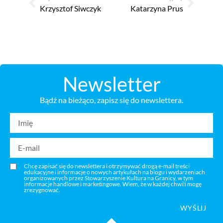
Krzysztof Siwczyk
Katarzyna Prus
Newsletter
Bądź na bieżąco, zapisz się do newslettera.
Chcę zapisać się do newslettera i otrzymywać drogą e-mail treści
edukacyjne i informacje o nowych artykułach na blogu i wydarzeniach
organizowanych przez Stowarzyszenie Kultura na Granicy, w tym
informacje handlowe i marketingowe. Wiem, że w każdej chwili mogę
zrezygnować.
WYŚLIJ