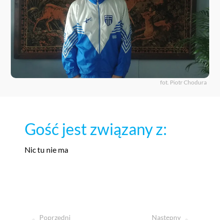
fot. Piotr Chodura
Gość jest związany z:
Nic tu nie ma
Poprzedni
Następny