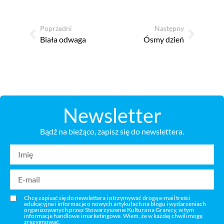
Poprzedni
Następny
Biała odwaga
Ósmy dzień
Newsletter
Bądź na bieżąco, zapisz się do newslettera.
Chcę zapisać się do newslettera i otrzymywać drogą e-mail treści
edukacyjne i informacje o nowych artykułach na blogu i wydarzeniach
organizowanych przez Stowarzyszenie Kultura na Granicy, w tym
informacje handlowe i marketingowe. Wiem, że w każdej chwili mogę
zrezygnować.