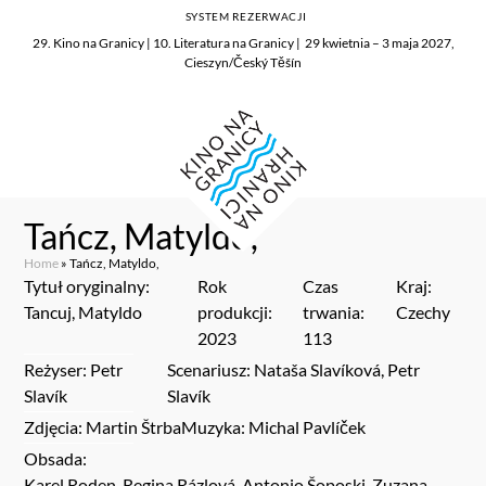
SYSTEM REZERWACJI
29. Kino na Granicy | 10. Literatura na Granicy | 29 kwietnia – 3 maja 2027,
Cieszyn/Český Těšín
Tańcz, Matyldo,
Home
»
Tańcz, Matyldo,
Tytuł oryginalny:
Rok
Czas
Kraj:
Tancuj, Matyldo
produkcji:
trwania:
Czechy
2023
113
Reżyser: Petr
Scenariusz: Nataša Slavíková, Petr
Slavík
Slavík
Zdjęcia: Martin Štrba
Muzyka: Michal Pavlíček
Obsada:
Karel Roden, Regina Rázlová, Antonio Šoposki, Zuzana