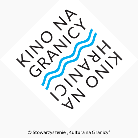
© Stowarzyszenie „Kultura na Granicy”