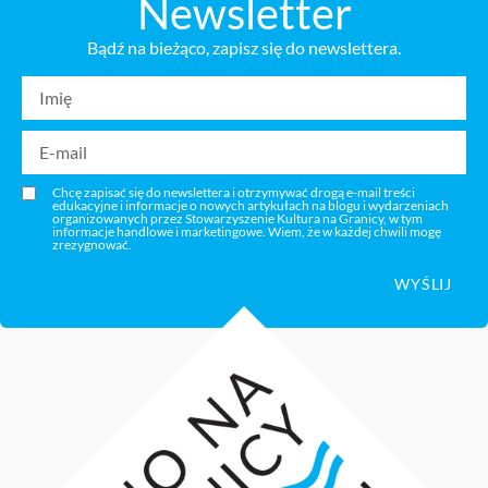
Newsletter
Bądź na bieżąco, zapisz się do newslettera.
Chcę zapisać się do newslettera i otrzymywać drogą e-mail treści
edukacyjne i informacje o nowych artykułach na blogu i wydarzeniach
organizowanych przez Stowarzyszenie Kultura na Granicy, w tym
informacje handlowe i marketingowe. Wiem, że w każdej chwili mogę
zrezygnować.
WYŚLIJ