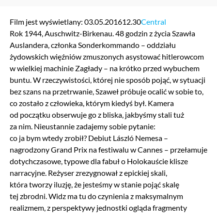
Film jest wyświetlany: 03.05.2016
12.30
Central
Rok 1944, Auschwitz-Birkenau. 48 godzin z życia Szawła
Auslandera, członka Sonderkommando – oddziału
żydowskich więźniów zmuszonych asystować hitlerowcom
w wielkiej machinie Zagłady – na krótko przed wybuchem
buntu. W rzeczywistości, której nie sposób pojąć, w sytuacji
bez szans na przetrwanie, Szaweł próbuje ocalić w sobie to,
co zostało z człowieka, którym kiedyś był. Kamera
od początku obserwuje go z bliska, jakbyśmy stali tuż
za nim. Nieustannie zadajemy sobie pytanie:
co ja bym wtedy zrobił? Debiut László Nemesa –
nagrodzony Grand Prix na festiwalu w Cannes – przełamuje
dotychczasowe, typowe dla fabuł o Holokauście klisze
narracyjne. Reżyser zrezygnował z epickiej skali,
która tworzy iluzję, że jesteśmy w stanie pojąć skalę
tej zbrodni. Widz ma tu do czynienia z maksymalnym
realizmem, z perspektywy jednostki ogląda fragmenty