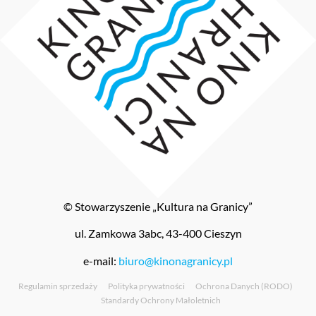
© Stowarzyszenie „Kultura na Granicy”
ul. Zamkowa 3abc, 43-400 Cieszyn
e-mail:
biuro@kinonagranicy.pl
Regulamin sprzedaży
Polityka prywatności
Ochrona Danych (RODO)
Standardy Ochrony Małoletnich