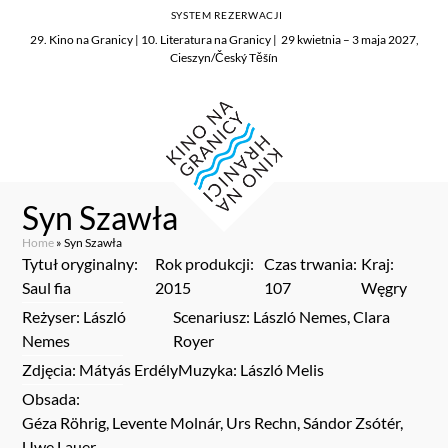
SYSTEM REZERWACJI
29. Kino na Granicy | 10. Literatura na Granicy | 29 kwietnia – 3 maja 2027,
Cieszyn/Český Těšín
Syn Szawła
Home
»
Syn Szawła
Tytuł oryginalny:
Rok produkcji:
Czas trwania:
Kraj:
Saul fia
2015
107
Węgry
Reżyser: László
Scenariusz: László Nemes, Clara
Nemes
Royer
Zdjęcia: Mátyás Erdély
Muzyka: László Melis
Obsada:
Géza Röhrig, Levente Molnár, Urs Rechn, Sándor Zsótér,
Uwe Lauer