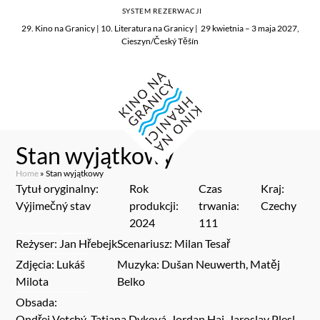
SYSTEM REZERWACJI
29. Kino na Granicy | 10. Literatura na Granicy | 29 kwietnia – 3 maja 2027,
Cieszyn/Český Těšín
Stan wyjątkowy
Home
»
Stan wyjątkowy
Tytuł oryginalny:
Rok
Czas
Kraj:
Výjimečný stav
produkcji:
trwania:
Czechy
2024
111
Reżyser: Jan Hřebejk
Scenariusz: Milan Tesař
Zdjęcia: Lukáš
Muzyka: Dušan Neuwerth, Matěj
Milota
Belko
Obsada:
Ondřej Vetchý, Tatiana Dyková, Jordan Haj, Jaroslav Plesl