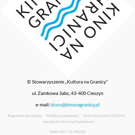
© Stowarzyszenie „Kultura na Granicy”
ul. Zamkowa 3abc, 43-400 Cieszyn
e-mail:
biuro@kinonagranicy.pl
Regulamin sprzedaży
Polityka prywatności
Ochrona Danych (RODO)
Standardy Ochrony Małoletnich
Made with 🤍 by
HACHA