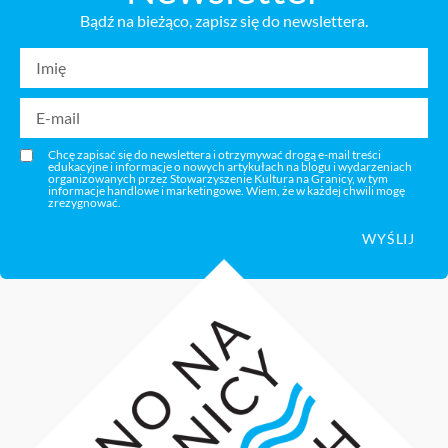
Bądź na bieżąco, zapisz się do newslettera.
Chcę zapisać się do newslettera i otrzymywać drogą e-mail treści
edukacyjne i informacje o nowych artykułach na blogu i wydarzeniach
organizowanych przez Stowarzyszenie Kultura na Granicy, w tym
informacje handlowe i marketingowe. Wiem, że w każdej chwili mogę
zrezygnować.
WYŚLIJ