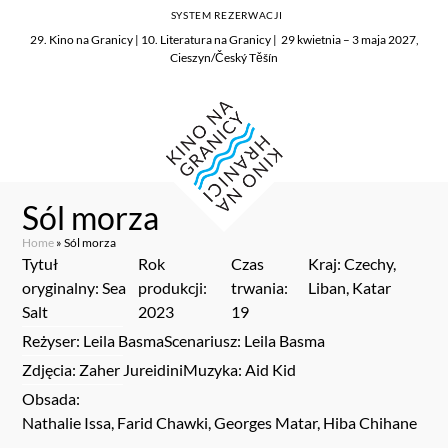
SYSTEM REZERWACJI
29. Kino na Granicy | 10. Literatura na Granicy | 29 kwietnia – 3 maja 2027,
Cieszyn/Český Těšín
Sól morza
Home
»
Sól morza
Tytuł
Rok
Czas
Kraj: Czechy,
oryginalny: Sea
produkcji:
trwania:
Liban, Katar
Salt
2023
19
Reżyser: Leila Basma
Scenariusz: Leila Basma
Zdjęcia: Zaher Jureidini
Muzyka: Aid Kid
Obsada:
Nathalie Issa, Farid Chawki, Georges Matar, Hiba Chihane