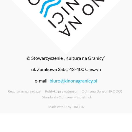
© Stowarzyszenie „Kultura na Granicy”
ul. Zamkowa 3abc, 43-400 Cieszyn
e-mail:
biuro@kinonagranicy.pl
Regulamin sprzedaży
Polityka prywatności
Ochrona Danych (RODO)
Standardy Ochrony Małoletnich
Made with 🤍 by
HACHA