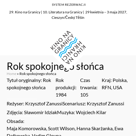
SYSTEM REZERWACJI
29. Kino na Granicy | 10. Literatura na Granicy | 29 kwietnia – 3 maja 2027,
Cieszyn/Český Těšín
Rok spokojnego słońca
Home
»
Rok spokojnego słońca
Tytuł oryginalny: Rok
Rok
Czas
Kraj: Polska,
spokojnego słońca
produkcji:
trwania:
RFN, USA
1984
105
Reżyser: Krzysztof Zanussi
Scenariusz: Krzysztof Zanussi
Zdjęcia: Sławomir Idziak
Muzyka: Wojciech Kilar
Obsada:
Maja Komorowska, Scott Wilson, Hanna Skarżanka, Ewa
Dałkowska, Vadim Glovna