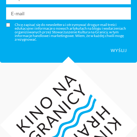
Chcę zapisać się do newslettera i otrzymywać drogą e-mail treści
edukacyjne i informacje o nowych artykułach na blogu i wydarzeniach
organizowanych przez Stowarzyszenie Kultura na Granicy, w tym
informacje handlowe i marketingowe. Wiem, że w każdej chwili mogę
zrezygnować.
WYŚLIJ