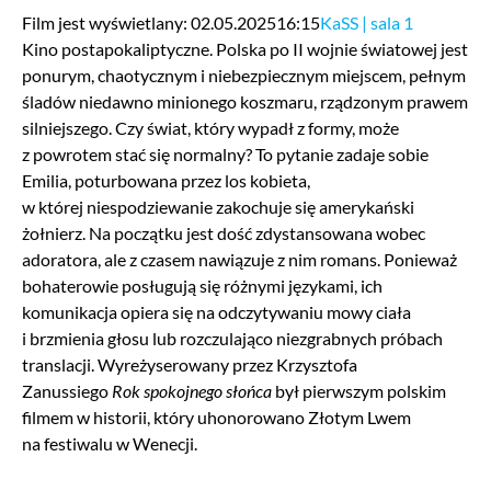
Film jest wyświetlany: 02.05.2025
16:15
KaSS | sala 1
Kino postapokaliptyczne. Polska po II wojnie światowej jest
ponurym, chaotycznym i niebezpiecznym miejscem, pełnym
śladów niedawno minionego koszmaru, rządzonym prawem
silniejszego. Czy świat, który wypadł z formy, może
z powrotem stać się normalny? To pytanie zadaje sobie
Emilia, poturbowana przez los kobieta,
w której niespodziewanie zakochuje się amerykański
żołnierz. Na początku jest dość zdystansowana wobec
adoratora, ale z czasem nawiązuje z nim romans. Ponieważ
bohaterowie posługują się różnymi językami, ich
komunikacja opiera się na odczytywaniu mowy ciała
i brzmienia głosu lub rozczulająco niezgrabnych próbach
translacji. Wyreżyserowany przez Krzysztofa
Zanussiego
Rok spokojnego słońca
był pierwszym polskim
filmem w historii, który uhonorowano Złotym Lwem
na festiwalu w Wenecji.