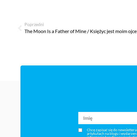
Poprzedni
The Moon Is a Father of Mine / Księżyc jest moim ojce
Chcę zapisać się do newslettera
artykułach na blogu i wydarze