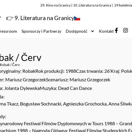
29. Kino na Granicy | 10. Literatura na Granicy | 29 kwietn
👉 9. Literatura na Granicy
ressroom
Sponsorzy i Partnerzy
Dostępność
Kontakt
bak / Červ
Robak / Červ
oryginalny: Robak
Rok produkcji: 1988
Czas trwania: 26’
Kraj: Pols
er: Mariusz Grzegorzek
Scenariusz: Mariusz Grzegorzek
ia: Jolanta Dylewska
Muzyka: Dead Can Dance
a:
yna Tkacz, Bogusław Sochnacki, Agnieszka Grochocka, Anna Śliwk
dy:
ynarodowy Festiwal Filmów Dyplomowych w Tours 1988 – Grand 
achium 1988 – Nagroda Główna; Festiwal Filmów Studenckich Early