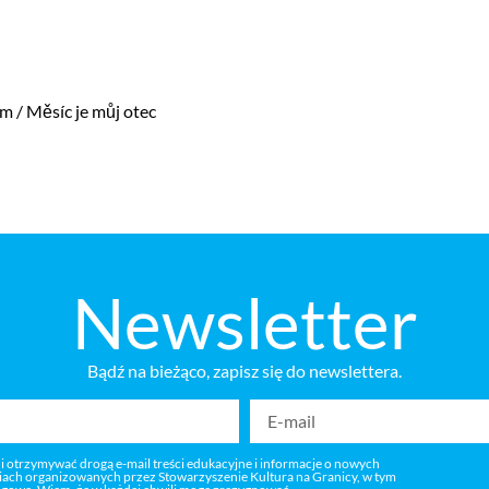
m / Měsíc je můj otec
Newsletter
Bądź na bieżąco, zapisz się do newslettera.
 i otrzymywać drogą e-mail treści edukacyjne i informacje o nowych
niach organizowanych przez Stowarzyszenie Kultura na Granicy, w tym