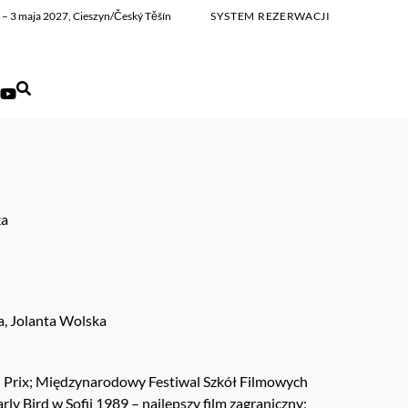
ia – 3 maja 2027, Cieszyn/Český Těšín
SYSTEM REZERWACJI
ka
a, Jolanta Wolska
Prix; Międzynarodowy Festiwal Szkół Filmowych
 Bird w Sofii 1989 – najlepszy film zagraniczny;