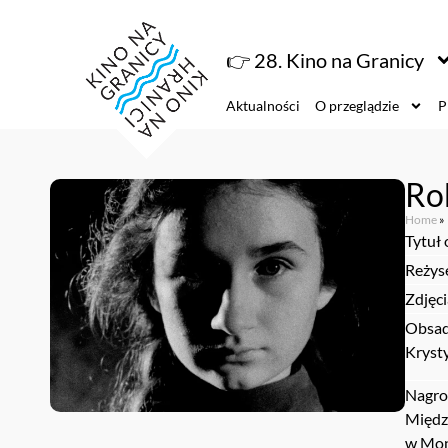
👉 28. Kino na Granicy
Aktualności
O przeglądzie
P
Ro
Home
»
Tytuł 
Reżys
Zdjęc
Obsad
Kryst
Nagro
Międz
w Mon