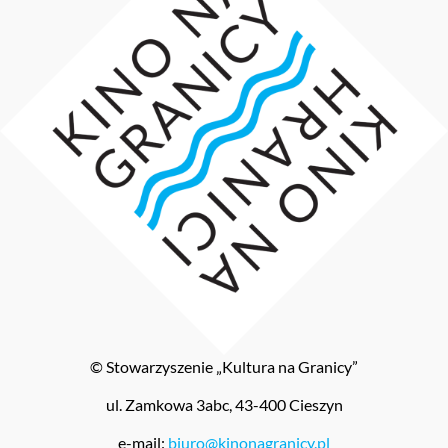
© Stowarzyszenie „Kultura na Granicy”
ul. Zamkowa 3abc, 43-400 Cieszyn
e-mail:
biuro@kinonagranicy.pl