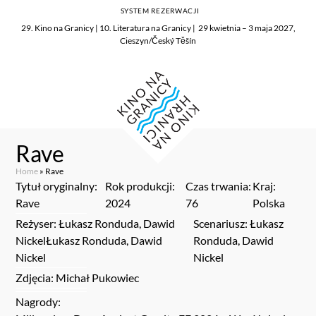
SYSTEM REZERWACJI
29. Kino na Granicy | 10. Literatura na Granicy | 29 kwietnia – 3 maja 2027,
Cieszyn/Český Těšín
Rave
Home
»
Rave
Tytuł oryginalny:
Rok produkcji:
Czas trwania:
Kraj:
Rave
2024
76
Polska
Reżyser: Łukasz Ronduda, Dawid
Scenariusz: Łukasz
NickelŁukasz Ronduda, Dawid
Ronduda, Dawid
Nickel
Nickel
Zdjęcia: Michał Pukowiec
Nagrody: