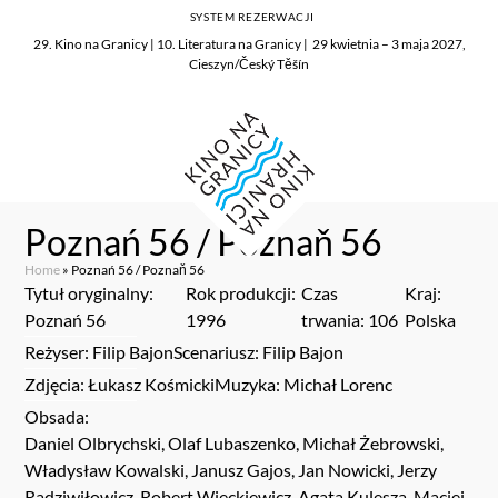
SYSTEM REZERWACJI
29. Kino na Granicy | 10. Literatura na Granicy | 29 kwietnia – 3 maja 2027,
Cieszyn/Český Těšín
Poznań 56 / Poznaň 56
Home
»
Poznań 56 / Poznaň 56
Tytuł oryginalny:
Rok produkcji:
Czas
Kraj:
Poznań 56
1996
trwania: 106
Polska
Reżyser: Filip Bajon
Scenariusz: Filip Bajon
Zdjęcia: Łukasz Kośmicki
Muzyka: Michał Lorenc
Obsada:
Daniel Olbrychski, Olaf Lubaszenko, Michał Żebrowski,
Władysław Kowalski, Janusz Gajos, Jan Nowicki, Jerzy
Radziwiłowicz, Robert Więckiewicz, Agata Kulesza, Maciej