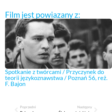
Film jest powiazany z:
Spotkanie z twórcami / Przyczynek do
teorii językoznawstwa / Poznań 56, reż.
F. Bajon
Poprzedni
Następny