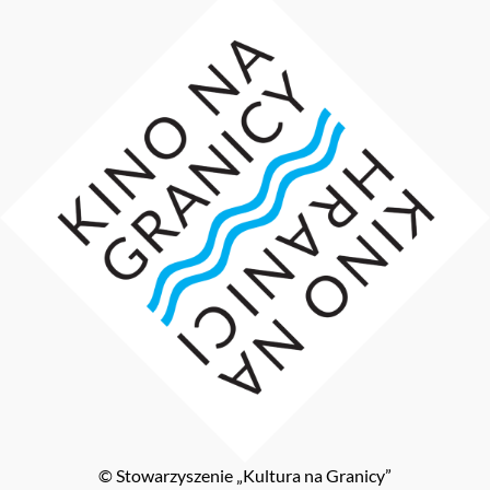
© Stowarzyszenie „Kultura na Granicy”