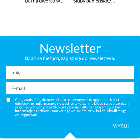
Bal na dworcu w Koluszkach / Bál v Koluszkách
Śluby panieńskie/ Panenské sliby
Newsletter
Bądź na bieżąco, zapisz się do newslettera.
Chcę zapisać się do newslettera i otrzymywać drogą e-mail treści
edukacyjne i informacje o nowych artykułach na blogu i wydarzeniach
organizowanych przez Stowarzyszenie Kultura na Granicy, w tym
informacje handlowe i marketingowe. Wiem, że w każdej chwili mogę
zrezygnować.
WYŚLIJ