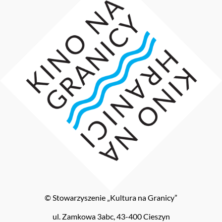
© Stowarzyszenie „Kultura na Granicy”
ul. Zamkowa 3abc, 43-400 Cieszyn