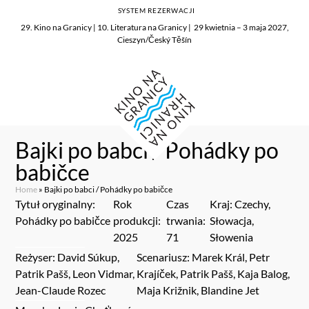
SYSTEM REZERWACJI
29. Kino na Granicy | 10. Literatura na Granicy | 29 kwietnia – 3 maja 2027,
Cieszyn/Český Těšín
Bajki po babci / Pohádky po
babičce
Home
»
Bajki po babci / Pohádky po babičce
Tytuł oryginalny:
Rok
Czas
Kraj: Czechy,
Pohádky po babičce
produkcji:
trwania:
Słowacja,
2025
71
Słowenia
Reżyser: David Súkup,
Scenariusz: Marek Král, Petr
Patrik Pašš, Leon Vidmar,
Krajíček, Patrik Pašš, Kaja Balog,
Jean-Claude Rozec
Maja Križnik, Blandine Jet