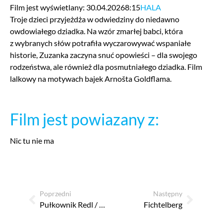
Film jest wyświetlany: 30.04.2026
8:15
HALA
Troje dzieci przyjeżdża w odwiedziny do niedawno
owdowiałego dziadka. Na wzór zmarłej babci, która
z wybranych słów potrafiła wyczarowywać wspaniałe
historie, Zuzanka zaczyna snuć opowieści – dla swojego
rodzeństwa, ale również dla posmutniałego dziadka. Film
lalkowy na motywach bajek Arnošta Goldflama.
Film jest powiazany z:
Nic tu nie ma
Poprzedni
Następny
Pułkownik Redl / Plukovník Redl
Fichtelberg