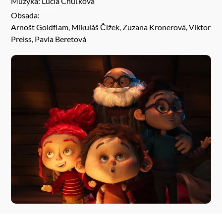
Muzyka: Lucia Chuťková
Obsada:
Arnošt Goldflam, Mikuláš Čížek, Zuzana Kronerová, Viktor
Preiss, Pavla Beretová