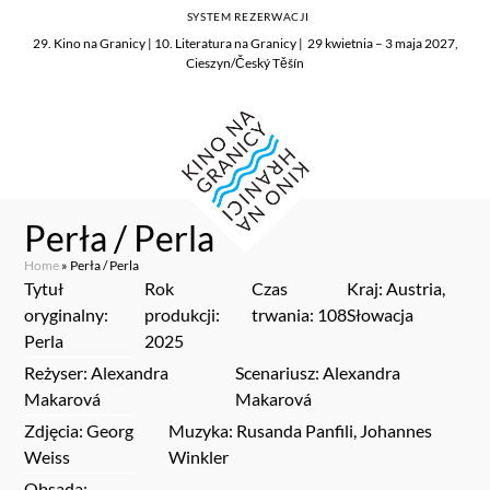
SYSTEM REZERWACJI
29. Kino na Granicy | 10. Literatura na Granicy | 29 kwietnia – 3 maja 2027,
Cieszyn/Český Těšín
Perła / Perla
Home
»
Perła / Perla
Tytuł
Rok
Czas
Kraj: Austria,
oryginalny:
produkcji:
trwania: 108
Słowacja
Perla
2025
Reżyser: Alexandra
Scenariusz: Alexandra
Makarová
Makarová
Zdjęcia: Georg
Muzyka: Rusanda Panfili, Johannes
Weiss
Winkler
Obsada: