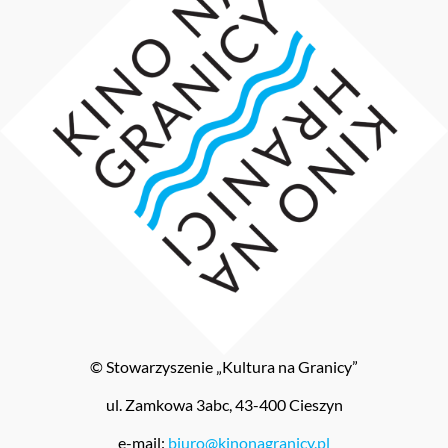
© Stowarzyszenie „Kultura na Granicy”
ul. Zamkowa 3abc, 43-400 Cieszyn
e-mail:
biuro@kinonagranicy.pl