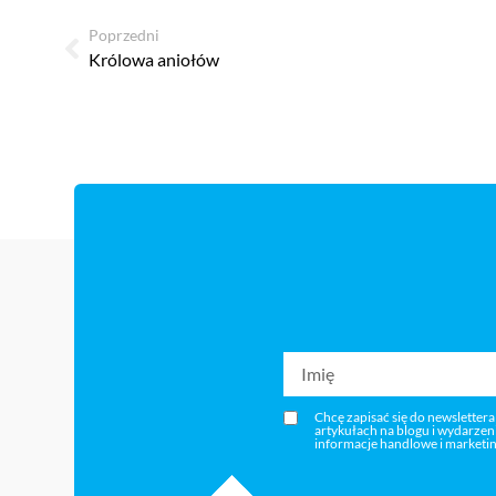
Poprzedni
Królowa aniołów
Chcę zapisać się do newslettera
artykułach na blogu i wydarze
informacje handlowe i marketi