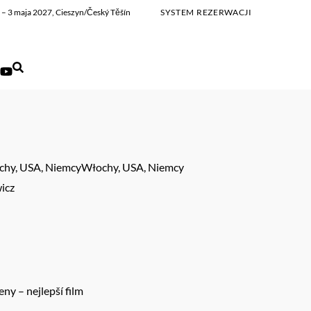
ia – 3 maja 2027, Cieszyn/Český Těšín
SYSTEM REZERWACJI
ochy, USA, NiemcyWłochy, USA, Niemcy
wicz
ny – nejlepší film