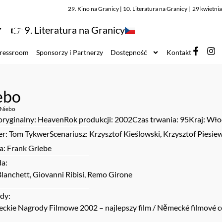
29. Kino na Granicy | 10. Literatura na Granicy | 29 kwietn
👉 9. Literatura na Granicy
ressroom
Sponsorzy i Partnerzy
Dostępność
Kontakt
ebo
Niebo
 oryginalny: Heaven
Rok produkcji: 2002
Czas trwania: 95
Kraj: Wł
er: Tom Tykwer
Scenariusz: Krzysztof Kieślowski, Krzysztof Piesie
a: Frank Griebe
a:
lanchett, Giovanni Ribisi, Remo Girone
dy:
ckie Nagrody Filmowe 2002 – najlepszy film / Německé filmové ce