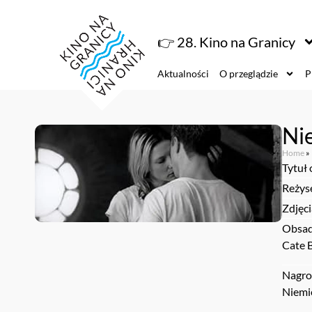
👉 28. Kino na Granicy
Aktualności
O przeglądzie
P
Ni
Home
»
Tytuł
Reżys
Zdjęci
Obsad
Cate B
Nagro
Niemie