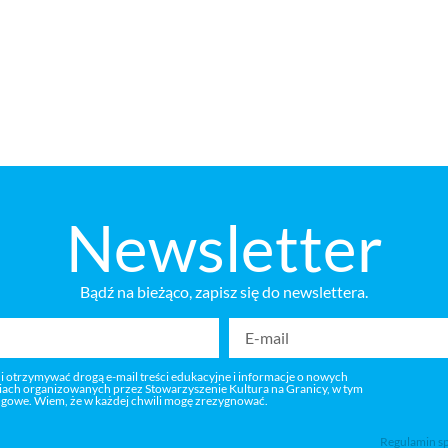
Newsletter
Bądź na bieżąco, zapisz się do newslettera.
 i otrzymywać drogą e-mail treści edukacyjne i informacje o nowych
niach organizowanych przez Stowarzyszenie Kultura na Granicy, w tym
ngowe. Wiem, że w każdej chwili mogę zrezygnować.
Regulamin s