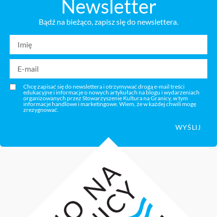
Newsletter
Bądź na bieżąco, zapisz się do newslettera.
Chcę zapisać się do newslettera i otrzymywać drogą e-mail treści
edukacyjne i informacje o nowych artykułach na blogu i wydarzeniach
organizowanych przez Stowarzyszenie Kultura na Granicy, w tym
informacje handlowe i marketingowe. Wiem, że w każdej chwili mogę
zrezygnować.
WYŚLIJ