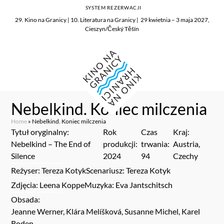
SYSTEM REZERWACJI
29. Kino na Granicy | 10. Literatura na Granicy | 29 kwietnia – 3 maja 2027,
Cieszyn/Český Těšín
Nebelkind. Koniec milczenia
Home
»
Nebelkind. Koniec milczenia
Tytuł oryginalny:
Rok
Czas
Kraj:
Nebelkind – The End of
produkcji:
trwania:
Austria,
Silence
2024
94
Czechy
Reżyser: Tereza Kotyk
Scenariusz: Tereza Kotyk
Zdjęcia: Leena Koppe
Muzyka: Eva Jantschitsch
Obsada:
Jeanne Werner, Klára Melíšková, Susanne Michel, Karel
Roden