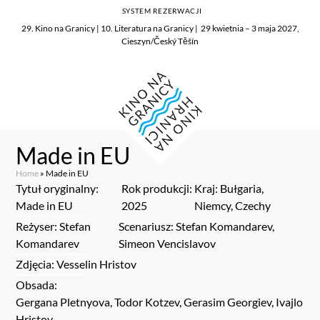
SYSTEM REZERWACJI
29. Kino na Granicy | 10. Literatura na Granicy | 29 kwietnia – 3 maja 2027,
Cieszyn/Český Těšín
Made in EU
Home
»
Made in EU
Tytuł oryginalny:
Rok produkcji:
Kraj: Bułgaria,
Made in EU
2025
Niemcy, Czechy
Reżyser: Stefan
Scenariusz: Stefan Komandarev,
Komandarev
Simeon Vencislavov
Zdjęcia: Vesselin Hristov
Obsada:
Gergana Pletnyova, Todor Kotzev, Gerasim Georgiev, Ivajlo
Hristov