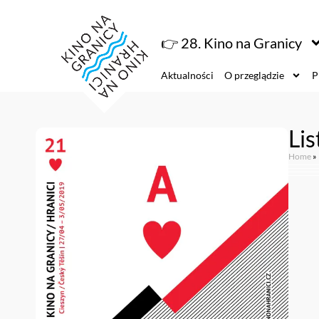
👉 28. Kino na Granicy
Aktualności
O przeglądzie
P
Lis
Home
»