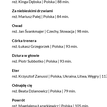
reż. Kinga Dębska | Polska | 88 min.
Za niebieskimi drzwiami
reż. Mariusz Palej | Polska | 84 min.
Owad
reż. Jan Švankmajer | Czechy, Słowacja | 98 min.
Córka trenera
reż. Łukasz Grzegorzek | Polska | 93 min.
Dziura w głowie
reż. Piotr Subbotko | Polska | 93 min.
Eter
reż. Krzysztof Zanussi | Polska, Ukraina, Litwa, Węgry | 11
Odnajdę cię
reż. Beata Dzianowicz | Polska | 79 min.
Powrót
reż. Magdalena Łazarkiewicz | Polska | 105 min.