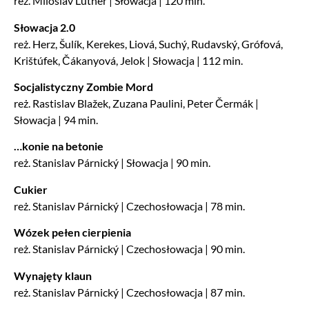
reż. Miloslav Luther | Słowacja | 120 min.
Słowacja 2.0
reż. Herz, Šulík, Kerekes, Liová, Suchý, Rudavský, Grófová,
Krištúfek, Čákanyová, Jelok | Słowacja | 112 min.
Socjalistyczny Zombie Mord
reż. Rastislav Blažek, Zuzana Paulini, Peter Čermák |
Słowacja | 94 min.
…konie na betonie
reż. Stanislav Párnický | Słowacja | 90 min.
Cukier
reż. Stanislav Párnický | Czechosłowacja | 78 min.
Wózek pełen cierpienia
reż. Stanislav Párnický | Czechosłowacja | 90 min.
Wynajęty klaun
reż. Stanislav Párnický | Czechosłowacja | 87 min.