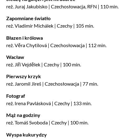
reż. Juraj Jakubisko | Czechosłowacja, RFN | 110 min.
Zapomniane światło
reż. Vladimír Michálek | Czechy | 105 min.
Błazen i królowa
reż. Věra Chytilová | Czechosłowacja | 112 min.
Wacław
reż. Jiří Vejdělek | Czechy | 100 min.
Pierwszy krzyk
reż. Jaromil Jireš | Czechosłowacja | 77 min.
Fotograf
reż. Irena Pavlásková | Czechy | 133 min.
Mąż na godziny
reż. Tomáš Svoboda | Czechy | 100 min.
Wyspa kukurydzy