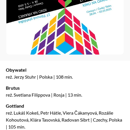
Obywatel
reż. Jerzy Stuhr | Polska | 108 min.
Brutus
reż. Svetlana Filippova | Rosja | 13 min.
Gottland
reż. Lukáš Kokeš, Petr Hátle, Viera Čákanyová, Rozálie
Kohoutová, Klára Tasovská, Radovan Síbrt | Czechy, Polska
| 105 min.