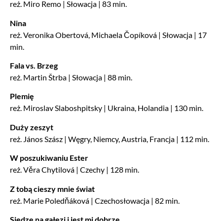
reż. Miro Remo | Słowacja | 83 min.
Nina
reż. Veronika Obertová, Michaela Čopíková | Słowacja | 17
min.
Fala vs. Brzeg
reż. Martin Štrba | Słowacja | 88 min.
Plemię
reż. Miroslav Slaboshpitsky | Ukraina, Holandia | 130 min.
Duży zeszyt
reż. János Szász | Węgry, Niemcy, Austria, Francja | 112 min.
W poszukiwaniu Ester
reż. Věra Chytilová | Czechy | 128 min.
Z tobą cieszy mnie świat
reż. Marie Poledňáková | Czechosłowacja | 82 min.
Siedzę na gałęzi i jest mi dobrze