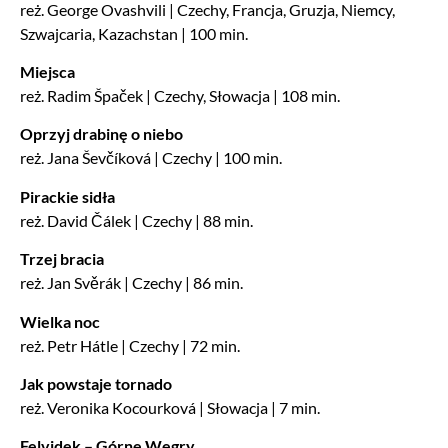
reż. George Ovashvili | Czechy, Francja, Gruzja, Niemcy,
Szwajcaria, Kazachstan | 100 min.
Miejsca
reż. Radim Špaček | Czechy, Słowacja | 108 min.
Oprzyj drabinę o niebo
reż. Jana Ševčíková | Czechy | 100 min.
Pirackie sidła
reż. David Čálek | Czechy | 88 min.
Trzej bracia
reż. Jan Svěrák | Czechy | 86 min.
Wielka noc
reż. Petr Hátle | Czechy | 72 min.
Jak powstaje tornado
reż. Veronika Kocourková | Słowacja | 7 min.
Felvidek – Górne Węgry