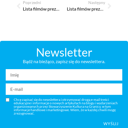
Poprzedni
Następny
Lista filmów prezentowanych na 18. Kinie na Granicy / Hranici
Lista filmów prezentowanych na 19. Kinie na Granicy / Hranici
Newsletter
Bądź na bieżąco, zapisz się do newslettera.
Chcę zapisać się do newslettera i otrzymywać drogą e-mail treści
edukacyjne i informacje o nowych artykułach na blogu i wydarzeniach
organizowanych przez Stowarzyszenie Kultura na Granicy, w tym
informacje handlowe i marketingowe. Wiem, że w każdej chwili mogę
zrezygnować.
WYŚLIJ