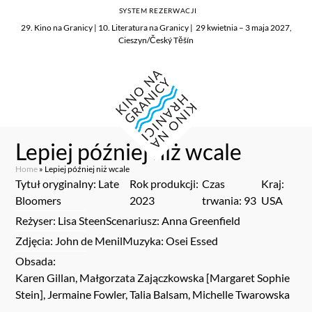
SYSTEM REZERWACJI
29. Kino na Granicy | 10. Literatura na Granicy | 29 kwietnia – 3 maja 2027,
Cieszyn/Český Těšín
Lepiej później niż wcale
Home
»
Lepiej później niż wcale
Tytuł oryginalny: Late
Rok produkcji:
Czas
Kraj:
Bloomers
2023
trwania: 93
USA
Reżyser: Lisa Steen
Scenariusz: Anna Greenfield
Zdjęcia: John de Menil
Muzyka: Osei Essed
Obsada:
Karen Gillan, Małgorzata Zajączkowska [Margaret Sophie
Stein], Jermaine Fowler, Talia Balsam, Michelle Twarowska