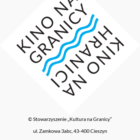
© Stowarzyszenie „Kultura na Granicy”
ul. Zamkowa 3abc, 43-400 Cieszyn