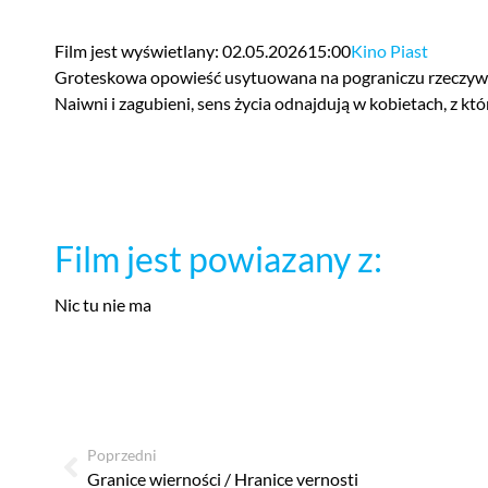
Film jest wyświetlany: 02.05.2026
15:00
Kino Piast
Groteskowa opowieść usytuowana na pograniczu rzeczywistoś
Naiwni i zagubieni, sens życia odnajdują w kobietach, z któ
Film jest powiazany z:
Nic tu nie ma
Poprzedni
Granice wierności / Hranice vernosti