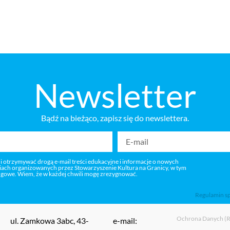
Newsletter
Bądź na bieżąco, zapisz się do newslettera.
 i otrzymywać drogą e-mail treści edukacyjne i informacje o nowych
niach organizowanych przez Stowarzyszenie Kultura na Granicy, w tym
ngowe. Wiem, że w każdej chwili mogę zrezygnować.
Regulamin s
Ochrona Danych 
ul. Zamkowa 3abc, 43-
e-mail: