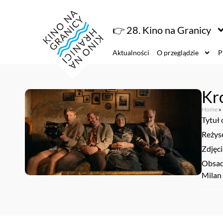
👉 28. Kino na Granicy
Aktualności
O przeglądzie
P
Kr
Home
»
Tytuł 
Reżys
Zdjęci
Obsad
Milan 