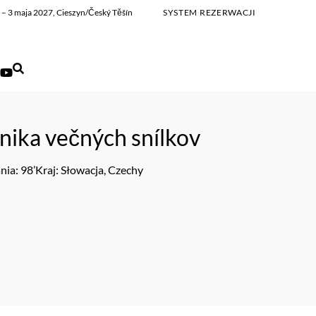
ia – 3 maja 2027, Cieszyn/Český Těšín
SYSTEM REZERWACJI
nika večných snílkov
nia: 98’
Kraj: Słowacja, Czechy