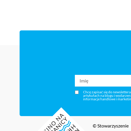
Chcę zapisać się do newslettera
artykułach na blogu i wydarze
informacje handlowe i marketi
© Stowarzyszenie