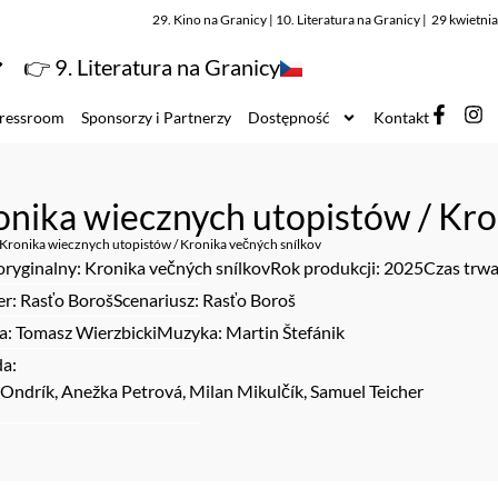
29. Kino na Granicy | 10. Literatura na Granicy | 29 kwietn
👉 9. Literatura na Granicy
ressroom
Sponsorzy i Partnerzy
Dostępność
Kontakt
onika wiecznych utopistów / Kro
Kronika wiecznych utopistów / Kronika večných snílkov
oryginalny: Kronika večných snílkov
Rok produkcji: 2025
Czas trwa
er: Rasťo Boroš
Scenariusz: Rasťo Boroš
a: Tomasz Wierzbicki
Muzyka: Martin Štefánik
a:
Ondrík, Anežka Petrová, Milan Mikulčík, Samuel Teicher