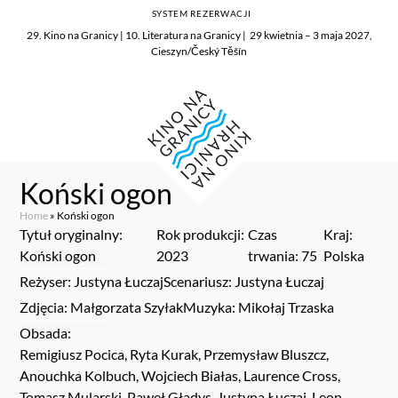
SYSTEM REZERWACJI
29. Kino na Granicy | 10. Literatura na Granicy | 29 kwietnia – 3 maja 2027,
Cieszyn/Český Těšín
Koński ogon
Home
»
Koński ogon
Tytuł oryginalny:
Rok produkcji:
Czas
Kraj:
Koński ogon
2023
trwania: 75
Polska
Reżyser: Justyna Łuczaj
Scenariusz: Justyna Łuczaj
Zdjęcia: Małgorzata Szyłak
Muzyka: Mikołaj Trzaska
Obsada:
Remigiusz Pocica, Ryta Kurak, Przemysław Bluszcz,
Anouchka Kolbuch, Wojciech Białas, Laurence Cross,
Tomasz Mularski, Paweł Gładys, Justyna Łuczaj, Leon