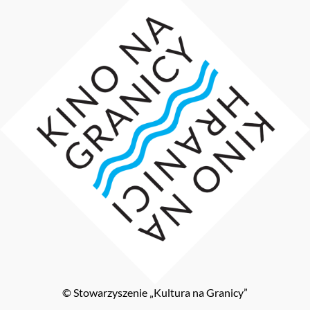
© Stowarzyszenie „Kultura na Granicy”