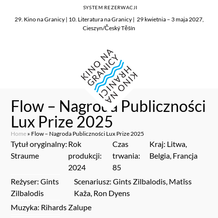
SYSTEM REZERWACJI
29. Kino na Granicy | 10. Literatura na Granicy | 29 kwietnia – 3 maja 2027,
Cieszyn/Český Těšín
Flow – Nagroda Publiczności
Lux Prize 2025
Home
»
Flow – Nagroda Publiczności Lux Prize 2025
Tytuł oryginalny:
Rok
Czas
Kraj: Litwa,
Straume
produkcji:
trwania:
Belgia, Francja
2024
85
Reżyser: Gints
Scenariusz: Gints Zilbalodis, Matīss
Zilbalodis
Kaža, Ron Dyens
Muzyka: Rihards Zalupe