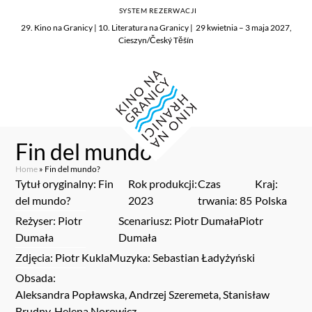
SYSTEM REZERWACJI
29. Kino na Granicy | 10. Literatura na Granicy | 29 kwietnia – 3 maja 2027,
Cieszyn/Český Těšín
Fin del mundo?
Home
»
Fin del mundo?
Tytuł oryginalny: Fin
Rok produkcji:
Czas
Kraj:
del mundo?
2023
trwania: 85
Polska
Reżyser: Piotr
Scenariusz: Piotr DumałaPiotr
Dumała
Dumała
Zdjęcia: Piotr Kukla
Muzyka: Sebastian Ładyżyński
Obsada:
Aleksandra Popławska, Andrzej Szeremeta, Stanisław
Brudny, Helena Norowicz