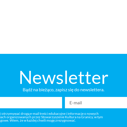
Newsletter
Bądź na bieżąco, zapisz się do newslettera.
 i otrzymywać drogą e-mail treści edukacyjne i informacje o nowych
niach organizowanych przez Stowarzyszenie Kultura na Granicy, w tym
ngowe. Wiem, że w każdej chwili mogę zrezygnować.