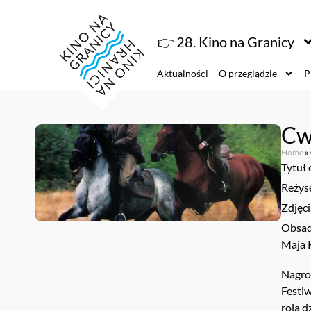
👉 28. Kino na Granicy
Aktualności
O przeglądzie
P
Cw
Home
»
Tytuł 
Reżyse
Zdjęc
Obsad
Maja 
Nagro
Festi
rola 