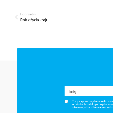
Poprzedni
Rok z życia kraju
Chcę zapisać się do newslettera
artykułach na blogu i wydarze
informacje handlowe i marketi