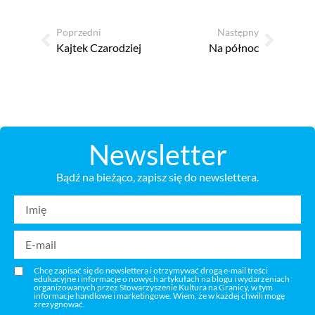
Poprzedni
Następny
Kajtek Czarodziej
Na północ
Newsletter
Bądź na bieżąco, zapisz się do newslettera.
Chcę zapisać się do newslettera i otrzymywać drogą e-mail treści
edukacyjne i informacje o nowych artykułach na blogu i wydarzeniach
organizowanych przez Stowarzyszenie Kultura na Granicy, w tym
informacje handlowe i marketingowe. Wiem, że w każdej chwili mogę
zrezygnować.