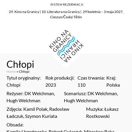
SYSTEM REZERWACJI
29. Kino na Granicy | 10. Literatura na Granicy | 29 kwietnia – 3 maja 2027,
Cieszyn/Český Těšín
Chłopi
Home
»
Chłopi
Tytuł oryginalny:
Rok produkcji:
Czas trwania:
Kraj:
Chłopi
2023
110
Polska
Reżyser: DK Welchman,
Scenariusz: DK Welchman,
Hugh Welchman
Hugh Welchman
Zdjęcia: Kamil Polak, Radosław
Muzyka: Łukasz
Ładczuk, Szymon Kuriata
Rostkowski
Obsada:
Kamila Urzędowska, Robert Gulaczyk, Mirosław Baka,