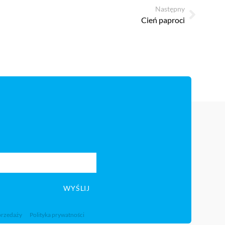
Następny
Cień paproci
WYŚLIJ
przedaży
Polityka prywatności