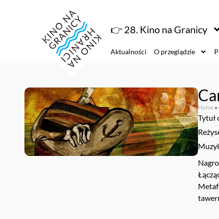
👉 28. Kino na Granicy
Aktualności
O przeglądzie
P
Ca
Home
»
Tytuł 
Reżys
Muzyk
Nagro
Łączą
Metaf
tawern