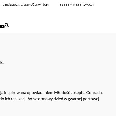
ia – 3 maja 2027, Cieszyn/Český Těšín
SYSTEM REZERWACJI
ska
macja inspirowana opowiadaniem Młodość Josepha Conrada.
o ich realizacji. W sztormowy dzień w gwarnej portowej