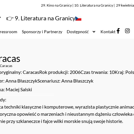
29. Kino na Granicy | 10. Literatura na Granicy | 29 kwietn
👉 9. Literatura na Granicy
ressroom
Sponsorzy i Partnerzy
Dostępność
Kontakt
racas
Caracas
oryginalny: Caracas
Rok produkcji: 2006
Czas trwania: 10
Kraj: Pol
er: Anna Błaszczyk
Scenariusz: Anna Błaszczyk
a: Maciej Salski
dy:
ca techniki klasyczne i komputerowe, wyrazista plastycznie ani
oryczna opowieść o marzeniach i nieustannym dążeniu człowieka d
ie przy szklaneczce i fajce wilki morskie snują swoje historie.