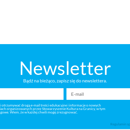
Newsletter
Bądź na bieżąco, zapisz się do newslettera.
 i otrzymywać drogą e-mail treści edukacyjne i informacje o nowych
niach organizowanych przez Stowarzyszenie Kultura na Granicy, w tym
ngowe. Wiem, że w każdej chwili mogę zrezygnować.
Regulamin s