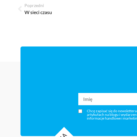
Poprzedni
W sieci czasu
Chcę zapisać się do newslettera
artykułach na blogu i wydarze
informacje handlowe i marketi