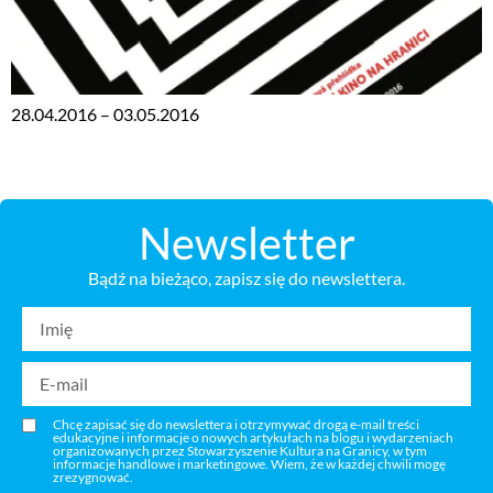
28.04.2016 – 03.05.2016
Newsletter
Bądź na bieżąco, zapisz się do newslettera.
Chcę zapisać się do newslettera i otrzymywać drogą e-mail treści
edukacyjne i informacje o nowych artykułach na blogu i wydarzeniach
organizowanych przez Stowarzyszenie Kultura na Granicy, w tym
informacje handlowe i marketingowe. Wiem, że w każdej chwili mogę
zrezygnować.