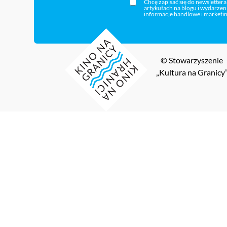
Chcę zapisać się do newslettera
artykułach na blogu i wydarze
informacje handlowe i marketi
© Stowarzyszenie
„Kultura na Granicy