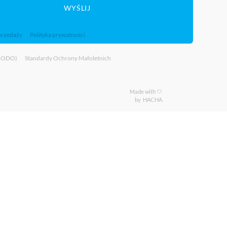
WYŚLIJ
przedaży
Polityka prywatności
(RODO)
Standardy Ochrony Małoletnich
Made with 🤍
by
HACHA