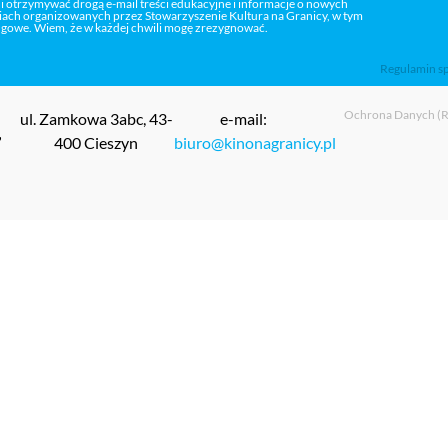
 i otrzymywać drogą e-mail treści edukacyjne i informacje o nowych
niach organizowanych przez Stowarzyszenie Kultura na Granicy, w tym
ngowe. Wiem, że w każdej chwili mogę zrezygnować.
Regulamin s
Ochrona Danych 
ul. Zamkowa 3abc, 43-
e-mail:
”
400 Cieszyn
biuro@kinonagranicy.pl