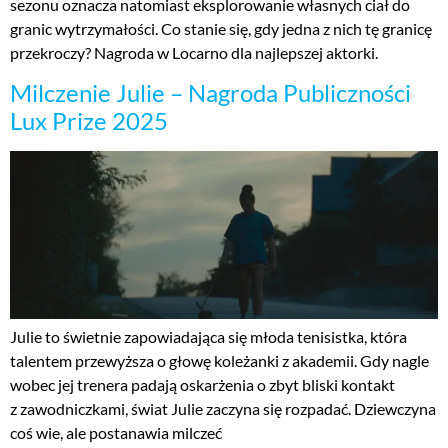
sezonu oznacza natomiast eksplorowanie własnych ciał do
granic wytrzymałości. Co stanie się, gdy jedna z nich tę granicę
przekroczy? Nagroda w Locarno dla najlepszej aktorki.
Milczenie Julie – Nagroda Publiczności
Lux Prize 2025
Julie to świetnie zapowiadająca się młoda tenisistka, która
talentem przewyższa o głowę koleżanki z akademii. Gdy nagle
wobec jej trenera padają oskarżenia o zbyt bliski kontakt
z zawodniczkami, świat Julie zaczyna się rozpadać. Dziewczyna
coś wie, ale postanawia milczeć