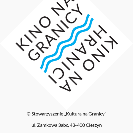
© Stowarzyszenie „Kultura na Granicy”
ul. Zamkowa 3abc, 43-400 Cieszyn