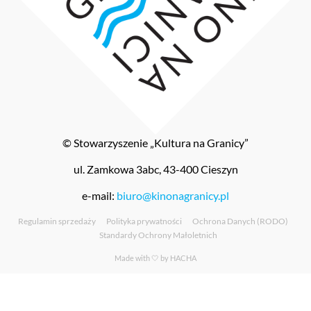
© Stowarzyszenie „Kultura na Granicy”
ul. Zamkowa 3abc, 43-400 Cieszyn
e-mail:
biuro@kinonagranicy.pl
Regulamin sprzedaży
Polityka prywatności
Ochrona Danych (RODO)
Standardy Ochrony Małoletnich
Made with 🤍 by
HACHA