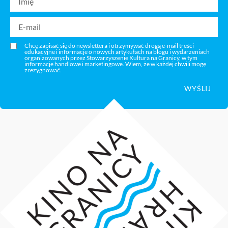
Chcę zapisać się do newslettera i otrzymywać drogą e-mail treści
edukacyjne i informacje o nowych artykułach na blogu i wydarzeniach
organizowanych przez Stowarzyszenie Kultura na Granicy, w tym
informacje handlowe i marketingowe. Wiem, że w każdej chwili mogę
zrezygnować.
WYŚLIJ