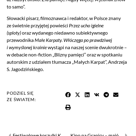
to samo”.
Słowacki pisarz, filmoznawca i redaktor, w Polsce znany
ze świetnie przyjętej powieści
Przez ucho igielne
(sploty)
oraz wydanego niedawno subiektywnego
przewodnika
Małe Karpaty. Włóczęga po prawdziwej
i wymyślonej krainie
wystąpi na naszej scenie dwukrotnie –
w debacie non-fiction „Blizny pamięci” oraz w spotkaniu
autorskim z udziałem tłumacza „Małych Karpat”, Andrzeja
S. Jagodzińskiego.
PODZIEL SIĘ
ZE ŚWIATEM:
Festiwalowe koszulki Kina na Granicy 2025
Kino na Granicy – majówka dla dzieci