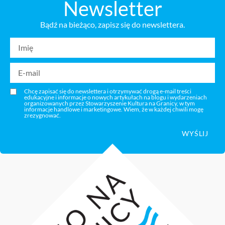
Newsletter
Bądź na bieżąco, zapisz się do newslettera.
Chcę zapisać się do newslettera i otrzymywać drogą e-mail treści
edukacyjne i informacje o nowych artykułach na blogu i wydarzeniach
organizowanych przez Stowarzyszenie Kultura na Granicy, w tym
informacje handlowe i marketingowe. Wiem, że w każdej chwili mogę
zrezygnować.
WYŚLIJ