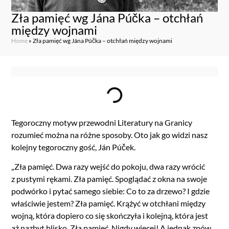
Zła pamięć wg Jána Púčka – otchłań
między wojnami
Home
»
Zła pamięć wg Jána Púčka – otchłań między wojnami
Tegoroczny motyw przewodni Literatury na Granicy
rozumieć można na różne sposoby. Oto jak go widzi nasz
kolejny tegoroczny gość, Ján Púček.
„Zła pamięć. Dwa razy wejść do pokoju, dwa razy wrócić
z pustymi rękami. Zła pamięć. Spoglądać z okna na swoje
podwórko i pytać samego siebie: Co to za drzewo? I gdzie
właściwie jestem? Zła pamięć. Krążyć w otchłani między
wojną, która dopiero co się skończyła i kolejną, która jest
aż nazbyt blisko. Zła pamięć. Nigdy więcej! A jednak znów