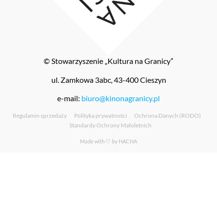
© Stowarzyszenie „Kultura na Granicy”
ul. Zamkowa 3abc, 43-400 Cieszyn
e-mail:
biuro@kinonagranicy.pl
Regulamin sprzedaży
Polityka prywatności
Ochrona Danych (RODO)
Standardy Ochrony Małoletnich
Made with 🤍 by
HACHA