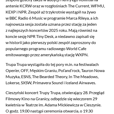
antenie KCRW oraz w rozgłośniach The Current, WFMU,
KEXP i NPR. Zespół aż trzykrotnie wystąpił na żywo
w BBC Radio 6 Music w programie Marca Rileya, a ich
najnowsza sesja została uznana przez stację za jeden
z najlepszych koncertów 2025 roku. Mają również na
koncie sesję NPR Tiny Desk, a niedawno zapisali się
w historii jako pierwszy polski zespół zaproszony do
popularnego programu radiowego World Cafe
emitowanego przez amerykańską stację WXPN.
Trupa Trupa wystąpiła do tej pory m.in. na festiwalach
Open’er, OFF, Męskim Graniu, Pol’and’rock, Tauron Nowa
Muzyka, ESNS, The Bearded Theory, In The Meadows,
Lokerse, SXSW, Primavera Sound i Iceland Airwaves.
Cieszyński koncert Trupy Trupa, otwierający 28. Przegląd
Filmowy Kino na Granicy, odbędzie się wieczorem 29
kwietnia w Teatrze im. Adama Mickiewicza w Cieszynie.
O godz. 19.00 nastąpi ceremonia otwarcia, o 19.30