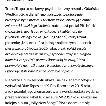
Trupa Trupa to rockowy, psychodeliczny zespół z Gdańska.
Według „Guardiana”
jego twórczość to połączenie
nieoczywistych melodii i tekstów, które penetrują ciemne
zakamarki ludzkiego istnienia
, natomiast portal Pitchfork
uważa że
Trupa Trupa wnosi poezję i subtelność do
psychodelicznego rocka
. „Rolling Stone”, który uznał
piosenkę „Mourners” za jedną z najlepszych piosenek
pierwszego półrocza 2025 roku, pisał:
polski zespół
artrockowy oferuje wirujący, psychodeliczny sen. Nagrali
kawałek ze sprytnie przemyślaną linią basową, która
przywołuje na myśl utwory Radiohead z lat dwutysięcznych
i generuje stale narastające poczucie napięcia
.
Pierwszy album zespołu ukazał się nakładem brytyjskiej
wytwórni Blue Tapes and X-Ray Records w 2015 roku,
a rok później jego zremasterowana wersja została wydana
przez francuski label Ici d’ailleurs. W 2017 roku ukazał się
kolejny album „Jolly New Songs”. Płyta doczekała się