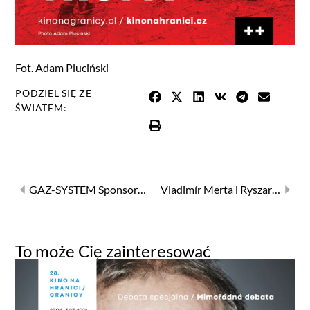
Fot. Adam Pluciński
PODZIEL SIĘ ZE
ŚWIATEM:
GAZ-SYSTEM Sponsorem Głównym 28. Kina na Granicy/ Hranici
Vladimír Merta i Ryszard Krynicki – muzyczny wieczór poetycki Kina na Granicy
To może Cię zainteresować