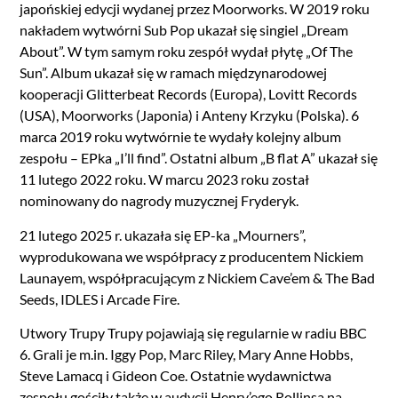
japońskiej edycji wydanej przez Moorworks. W 2019 roku
nakładem wytwórni Sub Pop ukazał się singiel „Dream
About”. W tym samym roku zespół wydał płytę „Of The
Sun”. Album ukazał się w ramach międzynarodowej
kooperacji Glitterbeat Records (Europa), Lovitt Records
(USA), Moorworks (Japonia) i Anteny Krzyku (Polska). 6
marca 2019 roku wytwórnie te wydały kolejny album
zespołu – EPka „I’ll find”. Ostatni album „B flat A” ukazał się
11 lutego 2022 roku. W marcu 2023 roku został
nominowany do nagrody muzycznej Fryderyk.
21 lutego 2025 r. ukazała się EP-ka „Mourners”,
wyprodukowana we współpracy z producentem Nickiem
Launayem, współpracującym z Nickiem Cave’em & The Bad
Seeds, IDLES i Arcade Fire.
Utwory Trupy Trupy pojawiają się regularnie w radiu BBC
6. Grali je m.in. Iggy Pop, Marc Riley, Mary Anne Hobbs,
Steve Lamacq i Gideon Coe. Ostatnie wydawnictwa
zespołu gościły także w audycji Henry’ego Rollinsa na