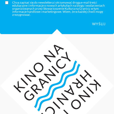
Chcę zapisać się do newslettera i otrzymywać drogą e-mail treści
edukacyjne i informacje o nowych artykułach na blogu i wydarzeniach
organizowanych przez Stowarzyszenie Kultura na Granicy, w tym
informacje handlowe i marketingowe. Wiem, że w każdej chwili mogę
zrezygnować.
WYŚLIJ