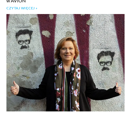
w AVION
CZYTAJ WIĘCEJ »