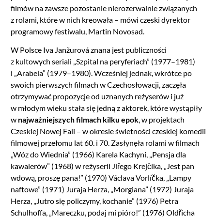
filmów na zawsze pozostanie nierozerwalnie związanych
z rolami, które w nich kreowała – mówi czeski dyrektor
programowy festiwalu, Martin Novosad.
W Polsce Iva Janžurová znana jest publiczności
z kultowych seriali „Szpital na peryferiach” (1977–1981)
i „Arabela” (1979–1980). Wcześniej jednak, wkrótce po
swoich pierwszych filmach w Czechosłowacji, zaczęła
otrzymywać propozycje od uznanych reżyserów i już
w młodym wieku stała się jedną z aktorek, które wystąpiły
w
najważniejszych filmach kilku epok
, w projektach
Czeskiej Nowej Fali – w okresie świetności czeskiej komedii
filmowej przełomu lat 60. i 70. Zasłynęła rolami w filmach
„Wóz do Wiednia” (1966) Karela Kachyni, „Pensja dla
kawalerów” (1968) w reżyserii Jiřego Krejčíka, „Jest pan
wdową, proszę pana!” (1970) Václava Vorlíčka, „Lampy
naftowe” (1971) Juraja Herza, „Morgiana” (1972) Juraja
Herza, „Jutro się policzymy, kochanie” (1976) Petra
Schulhoffa, „Mareczku, podaj mi pióro!” (1976) Oldřicha