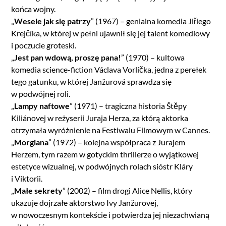
końca wojny.
„
Wesele jak się patrzy
” (1967) – genialna komedia Jiříego
Krejčíka, w której w pełni ujawnił się jej talent komediowy
i poczucie groteski.
„
Jest pan wdową, proszę pana!
” (1970) – kultowa
komedia science-fiction Václava Vorlíčka, jedna z perełek
tego gatunku, w której Janžurová sprawdza się
w podwójnej roli.
„
Lampy naftowe
” (1971) – tragiczna historia Štěpy
Kiliánovej w reżyserii Juraja Herza, za którą aktorka
otrzymała wyróżnienie na Festiwalu Filmowym w Cannes.
„
Morgiana
” (1972) – kolejna współpraca z Jurajem
Herzem, tym razem w gotyckim thrillerze o wyjątkowej
estetyce wizualnej, w podwójnych rolach sióstr Kláry
i Viktorii.
„
Małe sekrety
” (2002) – film drogi Alice Nellis, który
ukazuje dojrzałe aktorstwo Ivy Janžurovej,
w nowoczesnym kontekście i potwierdza jej niezachwianą