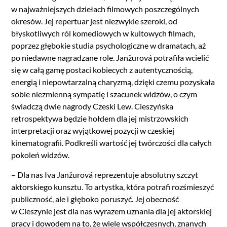
w najważniejszych dziełach filmowych poszczególnych
okresów. Jej repertuar jest niezwykle szeroki, od
błyskotliwych ról komediowych w kultowych filmach,
poprzez głębokie studia psychologiczne w dramatach, aż
po niedawne nagradzane role. Janžurová potrafiła wcielić
się w całą gamę postaci kobiecych z autentycznością,
energią i niepowtarzalną charyzmą, dzięki czemu pozyskała
sobie niezmienną sympatię i szacunek widzów, o czym
świadczą dwie nagrody Czeski Lew. Cieszyńska
retrospektywa będzie hołdem dla jej mistrzowskich
interpretacji oraz wyjątkowej pozycji w czeskiej
kinematografii. Podkreśli wartość jej twórczości dla całych
pokoleń widzów.
– Dla nas Iva Janžurová reprezentuje absolutny szczyt
aktorskiego kunsztu. To artystka, która potrafi rozśmieszyć
publiczność, ale i głęboko poruszyć. Jej obecność
w Cieszynie jest dla nas wyrazem uznania dla jej aktorskiej
pracy i dowodem na to, że wiele współczesnych, znanych