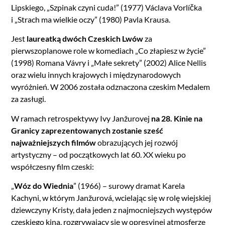
Lipskiego, „Szpinak czyni cuda!” (1977) Václava Vorlíčka
i „Strach ma wielkie oczy” (1980) Pavla Krausa.
Jest
laureatką dwóch Czeskich Lwów
za
pierwszoplanowe role w komediach „Co złapiesz w życie”
(1998) Romana Vávry i „Małe sekrety” (2002) Alice Nellis
oraz wielu innych krajowych i międzynarodowych
wyróżnień. W 2006 została odznaczona czeskim Medalem
za zasługi.
W ramach retrospektywy Ivy Janžurovej
na 28. Kinie na
Granicy zaprezentowanych zostanie sześć
najważniejszych filmów
obrazujących jej rozwój
artystyczny – od początkowych lat 60. XX wieku po
współczesny film czeski:
„
Wóz do Wiednia
” (1966) – surowy dramat Karela
Kachyni, w którym Janžurová, wcielając się w rolę wiejskiej
dziewczyny Kristy, dała jeden z najmocniejszych występów
czeskiego kina, rozgrywający się w opresyjnej atmosferze