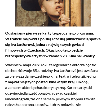
Odsłaniamy pierwsze karty tegorocznego programu.
W trakcie majówki z polską i czeską publicznością spotka
się Iva Janžurová, jedna z największych gwiazd
filmowych w Czechach. Okazją do tego będzie
retrospektywa artystki w ramach 28. Kina na Granicy.
Właśnie w maju 2026 roku ta legendarna aktorka będzie
obchodzić swoje 85. urodziny. Iva Janžurová jest uważana
za pierwszą damę czeskiego kina, teatru i telewizji,
jedną
z najważniejszych postaci kina w tym kraju, ikonę
,
a zarazem aktorkę charakterystyczną. Kariera artystki
odzwierciedla sześć bogatych dekad czeskiej
kinematografii, zaś ona sama w pewnym stopniu zawsze
należała do grona aktorów, którzy pojawiali się