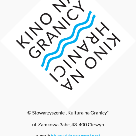
© Stowarzyszenie „Kultura na Granicy”
ul. Zamkowa 3abc, 43-400 Cieszyn
e-mail:
biuro@kinonagranicy.pl