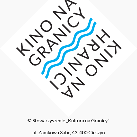
© Stowarzyszenie „Kultura na Granicy”
ul. Zamkowa 3abc, 43-400 Cieszyn