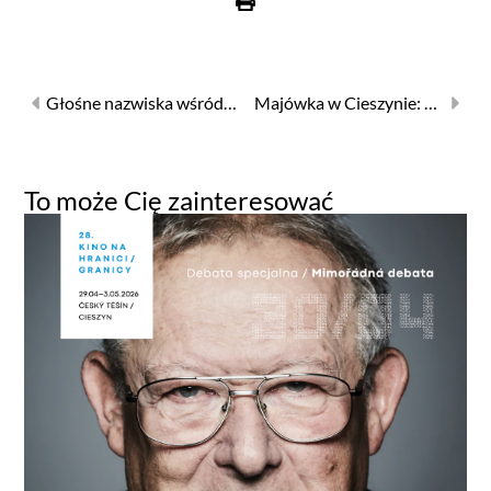
Głośne nazwiska wśród gości tegorocznej Literatury na Granicy
Majówka w Cieszynie: nowe kino z Czech i Słowacji
To może Cię zainteresować