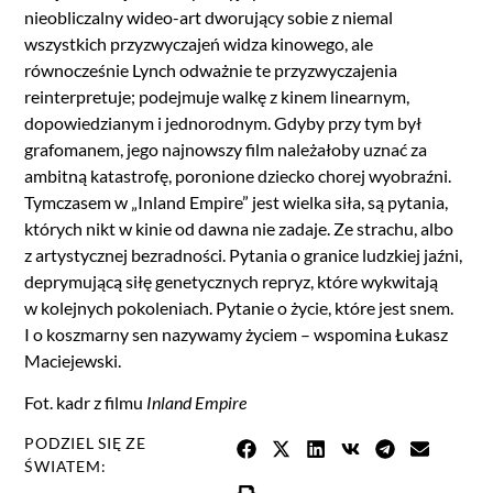
nieobliczalny wideo-art dworujący sobie z niemal
wszystkich przyzwyczajeń widza kinowego, ale
równocześnie Lynch odważnie te przyzwyczajenia
reinterpretuje; podejmuje walkę z kinem linearnym,
dopowiedzianym i jednorodnym. Gdyby przy tym był
grafomanem, jego najnowszy film należałoby uznać za
ambitną katastrofę, poronione dziecko chorej wyobraźni.
Tymczasem w „Inland Empire” jest wielka siła, są pytania,
których nikt w kinie od dawna nie zadaje. Ze strachu, albo
z artystycznej bezradności. Pytania o granice ludzkiej jaźni,
deprymującą siłę genetycznych repryz, które wykwitają
w kolejnych pokoleniach. Pytanie o życie, które jest snem.
I o koszmarny sen nazywamy życiem – wspomina Łukasz
Maciejewski.
Fot. kadr z filmu
Inland Empire
PODZIEL SIĘ ZE
ŚWIATEM: