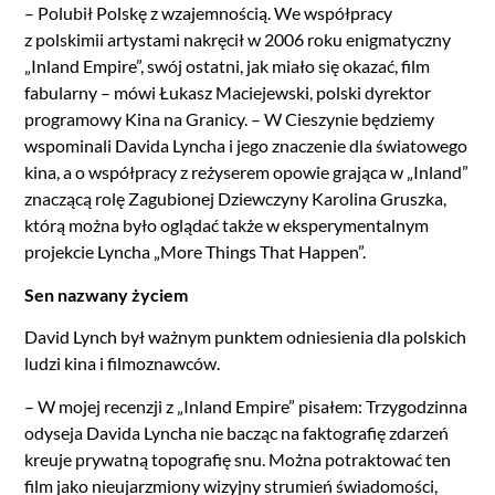
– Polubił Polskę z wzajemnością. We współpracy
z polskimii artystami nakręcił w 2006 roku enigmatyczny
„Inland Empire”, swój ostatni, jak miało się okazać, film
fabularny – mówi Łukasz Maciejewski, polski dyrektor
programowy Kina na Granicy. – W Cieszynie będziemy
wspominali Davida Lyncha i jego znaczenie dla światowego
kina, a o współpracy z reżyserem opowie grająca w „Inland”
znaczącą rolę Zagubionej Dziewczyny Karolina Gruszka,
którą można było oglądać także w eksperymentalnym
projekcie Lyncha „More Things That Happen”.
Sen nazwany życiem
David Lynch był ważnym punktem odniesienia dla polskich
ludzi kina i filmoznawców.
– W mojej recenzji z „Inland Empire” pisałem: Trzygodzinna
odyseja Davida Lyncha nie bacząc na faktografię zdarzeń
kreuje prywatną topografię snu. Można potraktować ten
film jako nieujarzmiony wizyjny strumień świadomości,